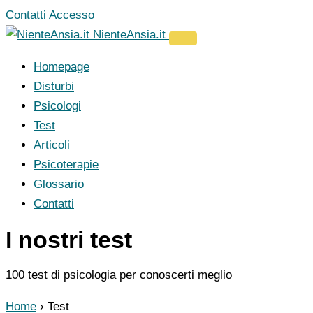
Vai
Contatti
Accesso
al
NienteAnsia.it
contenuto
Homepage
Disturbi
Psicologi
Test
Articoli
Psicoterapie
Glossario
Contatti
I nostri test
100 test di psicologia per conoscerti meglio
Home
›
Test