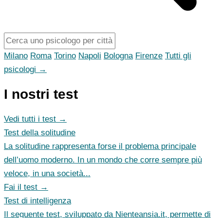
Milano
Roma
Torino
Napoli
Bologna
Firenze
Tutti gli
psicologi →
I nostri test
Vedi tutti i test →
Test della solitudine
La solitudine rappresenta forse il problema principale
dell’uomo moderno. In un mondo che corre sempre più
veloce, in una società...
Fai il test →
Test di intelligenza
Il seguente test, sviluppato da Nienteansia.it, permette di