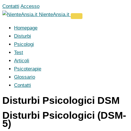
Vai
Contatti
Accesso
al
NienteAnsia.it
contenuto
Homepage
Disturbi
Psicologi
Test
Articoli
Psicoterapie
Glossario
Contatti
Disturbi Psicologici DSM
Disturbi Psicologici (DSM-
5)