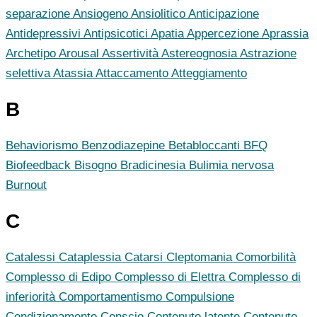
separazione
Ansiogeno
Ansiolitico
Anticipazione
Antidepressivi
Antipsicotici
Apatia
Appercezione
Aprassia
Archetipo
Arousal
Assertività
Astereognosia
Astrazione
selettiva
Atassia
Attaccamento
Atteggiamento
B
Behaviorismo
Benzodiazepine
Betabloccanti
BFQ
Biofeedback
Bisogno
Bradicinesia
Bulimia nervosa
Burnout
C
Catalessi
Cataplessia
Catarsi
Cleptomania
Comorbilità
Complesso di Edipo
Complesso di Elettra
Complesso di
inferiorità
Comportamentismo
Compulsione
Condizionamento
Conscio
Contenuto latente
Contenuto