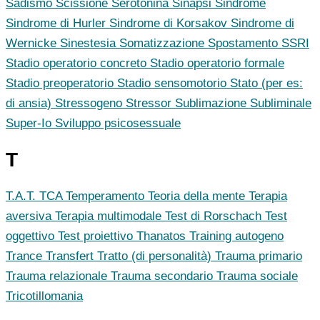
Sadismo
Scissione
Serotonina
Sinapsi
Sindrome
Sindrome di Hurler
Sindrome di Korsakov
Sindrome di
Wernicke
Sinestesia
Somatizzazione
Spostamento
SSRI
Stadio operatorio concreto
Stadio operatorio formale
Stadio preoperatorio
Stadio sensomotorio
Stato (per es:
di ansia)
Stressogeno
Stressor
Sublimazione
Subliminale
Super-Io
Sviluppo psicosessuale
T
T.A.T.
TCA
Temperamento
Teoria della mente
Terapia
aversiva
Terapia multimodale
Test di Rorschach
Test
oggettivo
Test proiettivo
Thanatos
Training autogeno
Trance
Transfert
Tratto (di personalità)
Trauma primario
Trauma relazionale
Trauma secondario
Trauma sociale
Tricotillomania