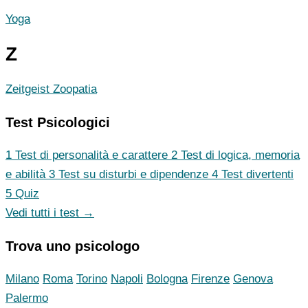
Yoga
Z
Zeitgeist
Zoopatia
Test Psicologici
1
Test di personalità e carattere
2
Test di logica, memoria
e abilità
3
Test su disturbi e dipendenze
4
Test divertenti
5
Quiz
Vedi tutti i test →
Trova uno psicologo
Milano
Roma
Torino
Napoli
Bologna
Firenze
Genova
Palermo