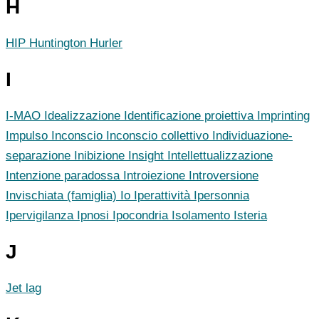
H
HIP
Huntington
Hurler
I
I-MAO
Idealizzazione
Identificazione proiettiva
Imprinting
Impulso
Inconscio
Inconscio collettivo
Individuazione-
separazione
Inibizione
Insight
Intellettualizzazione
Intenzione paradossa
Introiezione
Introversione
Invischiata (famiglia)
Io
Iperattività
Ipersonnia
Ipervigilanza
Ipnosi
Ipocondria
Isolamento
Isteria
J
Jet lag