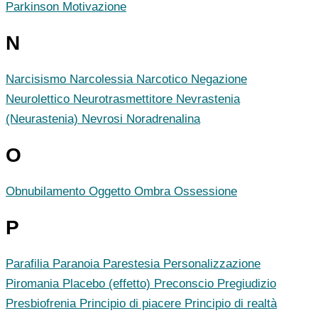
Parkinson
Motivazione
N
Narcisismo
Narcolessia
Narcotico
Negazione
Neurolettico
Neurotrasmettitore
Nevrastenia
(Neurastenia)
Nevrosi
Noradrenalina
O
Obnubilamento
Oggetto
Ombra
Ossessione
P
Parafilia
Paranoia
Parestesia
Personalizzazione
Piromania
Placebo (effetto)
Preconscio
Pregiudizio
Presbiofrenia
Principio di piacere
Principio di realtà