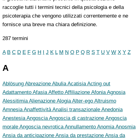
raccoglie tutti i termini tecnici della psicologia e della
psicoterapia che vengono utilizzati correntemente e ne
fornisce una breve ma chiara definizione.
287 termini
A
B
C
D
E
F
G
H
I
J
K
L
M
N
O
P
Q
R
S
T
U
V
W
X
Y
Z
A
Ablösung
Abreazione
Abulia
Acatisia
Acting out
Adattamento
Afasia
Affetto
Affiliazione
Afonia
Agnosia
Alessitimia
Alienazione
Alogia
Alter-ego
Altruismo
Amnesia
Anaffettività
Analisi transazionale
Anedonia
Anestesia
Angoscia
Angoscia di castrazione
Angoscia
morale
Angoscia nevrotica
Annullamento
Anomia
Anosmia
Ansia da anticipazione
Ansia da prestazione
Ansia da