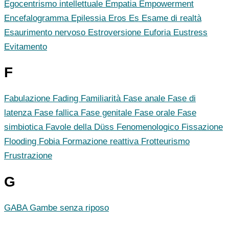
Egocentrismo intellettuale
Empatia
Empowerment
Encefalogramma
Epilessia
Eros
Es
Esame di realtà
Esaurimento nervoso
Estroversione
Euforia
Eustress
Evitamento
F
Fabulazione
Fading
Familiarità
Fase anale
Fase di
latenza
Fase fallica
Fase genitale
Fase orale
Fase
simbiotica
Favole della Düss
Fenomenologico
Fissazione
Flooding
Fobia
Formazione reattiva
Frotteurismo
Frustrazione
G
GABA
Gambe senza riposo