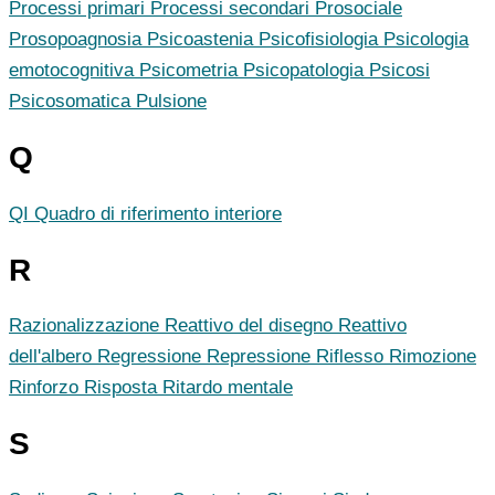
Processi primari
Processi secondari
Prosociale
Prosopoagnosia
Psicoastenia
Psicofisiologia
Psicologia
emotocognitiva
Psicometria
Psicopatologia
Psicosi
Psicosomatica
Pulsione
Q
QI
Quadro di riferimento interiore
R
Razionalizzazione
Reattivo del disegno
Reattivo
dell'albero
Regressione
Repressione
Riflesso
Rimozione
Rinforzo
Risposta
Ritardo mentale
S