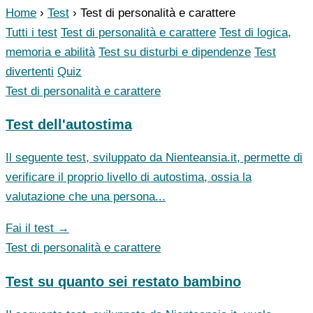
Home
›
Test
›
Test di personalità e carattere
Tutti i test
Test di personalità e carattere
Test di logica,
memoria e abilità
Test su disturbi e dipendenze
Test
divertenti
Quiz
Test di personalità e carattere
Test dell'autostima
Il seguente test, sviluppato da Nienteansia.it, permette di
verificare il proprio livello di autostima, ossia la
valutazione che una persona...
Fai il test →
Test di personalità e carattere
Test su quanto sei restato bambino