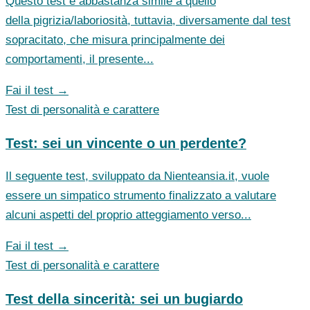
Questo test è abbastanza simile a quello
della pigrizia/laboriosità, tuttavia, diversamente dal test
sopracitato, che misura principalmente dei
comportamenti, il presente...
Fai il test →
Test di personalità e carattere
Test: sei un vincente o un perdente?
Il seguente test, sviluppato da Nienteansia.it, vuole
essere un simpatico strumento finalizzato a valutare
alcuni aspetti del proprio atteggiamento verso...
Fai il test →
Test di personalità e carattere
Test della sincerità: sei un bugiardo