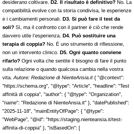
desiderano coltivare.
D2. Il risultato è definitivo?
No. La
compatibilità evolve con la storia condivisa, le esperienze
e i cambiamenti personali.
D3. Si può fare il test da
soli?
Sì, ma il confronto con il partner è ciò che rende
davvero utile l’esperienza.
D4. Può sostituire una
terapia di coppia?
No. È uno strumento di riflessione,
non un intervento clinico.
D5. Ogni quanto conviene
rifarlo?
Ogni volta che sentite il bisogno di fare il punto
sulla relazione o quando qualcosa cambia nella vostra
vita.
Autore: Redazione di NienteAnsia.it
{ "@context":
"https://schema.org", "@type": "Article", "headline": "Test
affinità di coppia", "author": { "@type": "Organization",
"name": "Redazione di NienteAnsia.it" }, "datePublished":
"2025-11-18", "mainEntityOfPage": { "@type":
"WebPage", "@id": "https://staging.nienteansia.it/test-
affinita-di-coppia" }, "isBasedOn": [