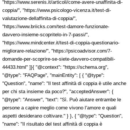
"https://www.serenis.it/articoli/come-avere-unaffinita-di-
coppia/", "https://www.psicologo-vicenza.it/test-di-
valutazione-dellaffinita-di-coppia/",
"https://www.briicks.com/test-damore-funzionate-
davvero-insieme-scopritelo-in-7-passi/",
"https://www.mindcenter.it/test-di-coppia-questionario-
migliorare-relazione/", "https://psicoadvisor.com/7-
domande-per-scoprire-se-siete-davvero-compatibili-
44433.html" ]}{ "@context": "https://schema.org",
"@type": "FAQPage", "mainEntity": [ { "@type":
"Question", "name": "Il test affinità di coppia è utile anche
per chi sta insieme da poco?", "acceptedAnswer": {
"@type": "Answer", "text": "Sì. Può aiutare entrambe le
persone a capire meglio come vivono l’amore e quali
aspetti desiderano coltivare." } }, { "@type": "Question",
"name": "Il risultato del test affinità di coppia è