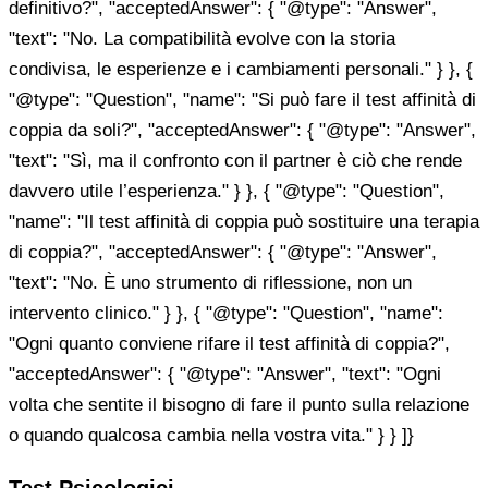
definitivo?", "acceptedAnswer": { "@type": "Answer",
"text": "No. La compatibilità evolve con la storia
condivisa, le esperienze e i cambiamenti personali." } }, {
"@type": "Question", "name": "Si può fare il test affinità di
coppia da soli?", "acceptedAnswer": { "@type": "Answer",
"text": "Sì, ma il confronto con il partner è ciò che rende
davvero utile l’esperienza." } }, { "@type": "Question",
"name": "Il test affinità di coppia può sostituire una terapia
di coppia?", "acceptedAnswer": { "@type": "Answer",
"text": "No. È uno strumento di riflessione, non un
intervento clinico." } }, { "@type": "Question", "name":
"Ogni quanto conviene rifare il test affinità di coppia?",
"acceptedAnswer": { "@type": "Answer", "text": "Ogni
volta che sentite il bisogno di fare il punto sulla relazione
o quando qualcosa cambia nella vostra vita." } } ]}
Test Psicologici