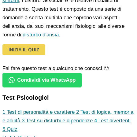
sintomi
, i disturbi associati e le relative modalità di
trattamento. Questo test è composto da una serie di
domande a scelta multipla che coprono vari aspetti
dell’ansia, dai suoi meccanismi fisiologici alle diverse
forme di
disturbo d’ansia
.
INIZIA IL QUIZ
Fai fare questo test a qualcuno che conosci 🙂
Condividi via WhatsApp
Test Psicologici
1
Test di personalità e carattere
2
Test di logica, memoria
e abilità
3
Test su disturbi e dipendenze
4
Test divertenti
5
Quiz