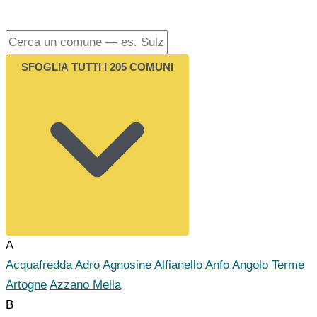
SFOGLIA TUTTI I 205 COMUNI
A
Acquafredda
Adro
Agnosine
Alfianello
Anfo
Angolo Terme
Artogne
Azzano Mella
B