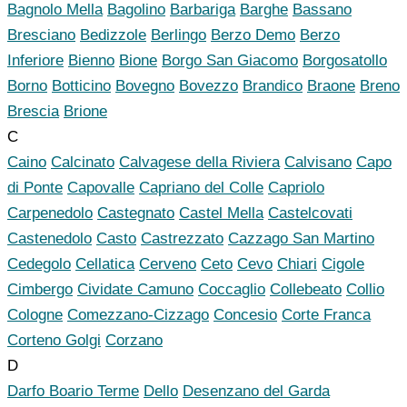
Bagnolo Mella
Bagolino
Barbariga
Barghe
Bassano
Bresciano
Bedizzole
Berlingo
Berzo Demo
Berzo
Inferiore
Bienno
Bione
Borgo San Giacomo
Borgosatollo
Borno
Botticino
Bovegno
Bovezzo
Brandico
Braone
Breno
Brescia
Brione
C
Caino
Calcinato
Calvagese della Riviera
Calvisano
Capo
di Ponte
Capovalle
Capriano del Colle
Capriolo
Carpenedolo
Castegnato
Castel Mella
Castelcovati
Castenedolo
Casto
Castrezzato
Cazzago San Martino
Cedegolo
Cellatica
Cerveno
Ceto
Cevo
Chiari
Cigole
Cimbergo
Cividate Camuno
Coccaglio
Collebeato
Collio
Cologne
Comezzano-Cizzago
Concesio
Corte Franca
Corteno Golgi
Corzano
D
Darfo Boario Terme
Dello
Desenzano del Garda