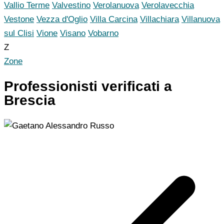
Vallio Terme
Valvestino
Verolanuova
Verolavecchia
Vestone
Vezza d'Oglio
Villa Carcina
Villachiara
Villanuova
sul Clisi
Vione
Visano
Vobarno
Z
Zone
Professionisti verificati a
Brescia