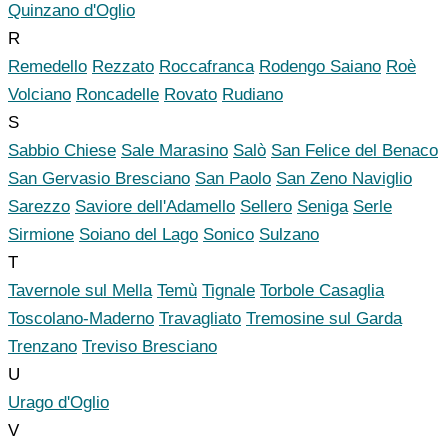
Quinzano d'Oglio
R
Remedello
Rezzato
Roccafranca
Rodengo Saiano
Roè
Volciano
Roncadelle
Rovato
Rudiano
S
Sabbio Chiese
Sale Marasino
Salò
San Felice del Benaco
San Gervasio Bresciano
San Paolo
San Zeno Naviglio
Sarezzo
Saviore dell'Adamello
Sellero
Seniga
Serle
Sirmione
Soiano del Lago
Sonico
Sulzano
T
Tavernole sul Mella
Temù
Tignale
Torbole Casaglia
Toscolano-Maderno
Travagliato
Tremosine sul Garda
Trenzano
Treviso Bresciano
U
Urago d'Oglio
V