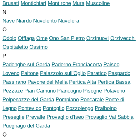
Brusati
Montichiari
Montirone
Mura
Muscoline
N
Nave
Niardo
Nuvolento
Nuvolera
O
Odolo
Offlaga
Ome
Ono San Pietro
Orzinuovi
Orzivecchi
Ospitaletto
Ossimo
P
Padenghe sul Garda
Paderno Franciacorta
Paisco
Loveno
Paitone
Palazzolo sull'Oglio
Paratico
Paspardo
Passirano
Pavone del Mella
Pertica Alta
Pertica Bassa
Pezzaze
Pian Camuno
Piancogno
Pisogne
Polaveno
Polpenazze del Garda
Pompiano
Poncarale
Ponte di
Legno
Pontevico
Pontoglio
Pozzolengo
Pralboino
Preseglie
Prevalle
Provaglio d'Iseo
Provaglio Val Sabbia
Puegnago del Garda
Q