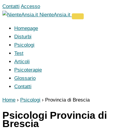
Vai
Contatti
Accesso
al
NienteAnsia.it
contenuto
Homepage
Disturbi
Psicologi
Test
Articoli
Psicoterapie
Glossario
Contatti
Home
›
Psicologi
›
Provincia di Brescia
Psicologi Provincia di
Brescia