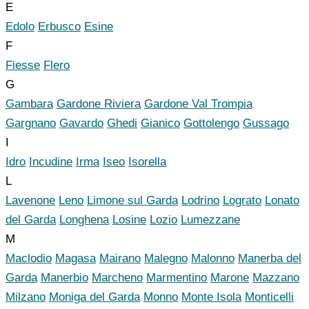
E
Edolo
Erbusco
Esine
F
Fiesse
Flero
G
Gambara
Gardone Riviera
Gardone Val Trompia
Gargnano
Gavardo
Ghedi
Gianico
Gottolengo
Gussago
I
Idro
Incudine
Irma
Iseo
Isorella
L
Lavenone
Leno
Limone sul Garda
Lodrino
Lograto
Lonato
del Garda
Longhena
Losine
Lozio
Lumezzane
M
Maclodio
Magasa
Mairano
Malegno
Malonno
Manerba del
Garda
Manerbio
Marcheno
Marmentino
Marone
Mazzano
Milzano
Moniga del Garda
Monno
Monte Isola
Monticelli