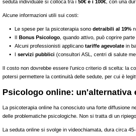
seduta individuale si colloca tra i
50€ e i 100€
, con una dur
Alcune informazioni utili sui costi:
Le spese per la psicoterapia sono
detraibili al 19%
ne
Il
Bonus Psicologo
, quando attivo, può coprire parte
Alcuni professionisti applicano
tariffe agevolate
in ba
I
servizi pubblici
(consultori ASL, centri di salute me
Il costo non dovrebbe essere l'unico criterio di scelta: la c
potersi permettere la continuità delle sedute, per cui è leg
Psicologo online: un'alternativa 
La psicoterapia online ha conosciuto una forte diffusione neg
delle problematiche psicologiche. Non si tratta di un ripiego
La seduta online si svolge in videochiamata, dura circa 45-5