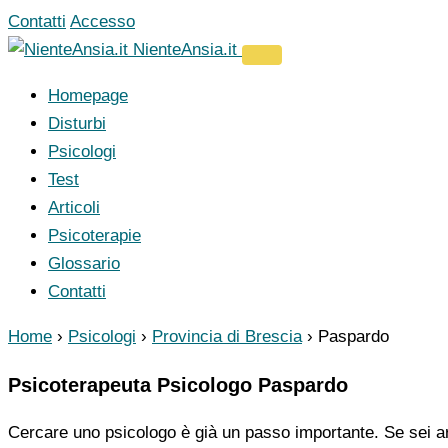
Vai
Contatti
Accesso
al
NienteAnsia.it
contenuto
Homepage
Disturbi
Psicologi
Test
Articoli
Psicoterapie
Glossario
Contatti
Home
›
Psicologi
›
Provincia di Brescia
›
Paspardo
Psicoterapeuta Psicologo Paspardo
Cercare uno psicologo è già un passo importante. Se sei ar