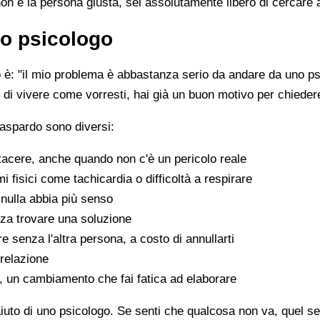
non è la persona giusta, sei assolutamente libero di cercare 
o psicologo
è: "il mio problema è abbastanza serio da andare da uno psi
sce di vivere come vorresti, hai già un buon motivo per chiede
Paspardo sono diversi:
tacere, anche quando non c'è un pericolo reale
fisici come tachicardia o difficoltà a respirare
nulla abbia più senso
za trovare una soluzione
e senza l'altra persona, a costo di annullarti
 relazione
a, un cambiamento che fai fatica ad elaborare
aiuto di uno psicologo. Se senti che qualcosa non va, quel sen