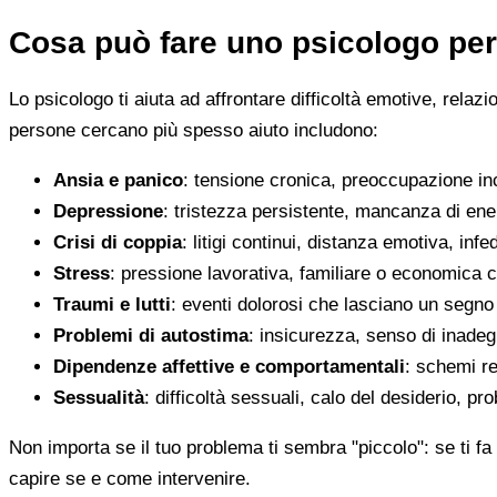
Cosa può fare uno psicologo per
Lo psicologo ti aiuta ad affrontare difficoltà emotive, relaz
persone cercano più spesso aiuto includono:
Ansia e panico
: tensione cronica, preoccupazione inco
Depressione
: tristezza persistente, mancanza di en
Crisi di coppia
: litigi continui, distanza emotiva, infed
Stress
: pressione lavorativa, familiare o economica 
Traumi e lutti
: eventi dolorosi che lasciano un segno d
Problemi di autostima
: insicurezza, senso di inadegu
Dipendenze affettive e comportamentali
: schemi re
Sessualità
: difficoltà sessuali, calo del desiderio, pr
Non importa se il tuo problema ti sembra "piccolo": se ti fa 
capire se e come intervenire.