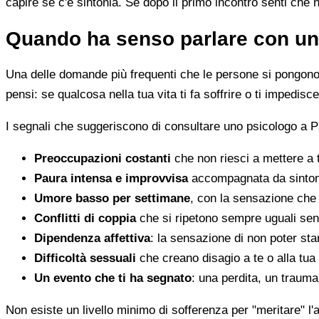
capire se c'è sintonia. Se dopo il primo incontro senti che 
Quando ha senso parlare con un
Una delle domande più frequenti che le persone si pongono 
pensi: se qualcosa nella tua vita ti fa soffrire o ti impedi
I segnali che suggeriscono di consultare uno psicologo a 
Preoccupazioni costanti
che non riesci a mettere a 
Paura intensa e improvvisa
accompagnata da sintomi 
Umore basso per settimane
, con la sensazione che 
Conflitti di coppia
che si ripetono sempre uguali sen
Dipendenza affettiva
: la sensazione di non poter star
Difficoltà sessuali
che creano disagio a te o alla tua
Un evento che ti ha segnato
: una perdita, un traum
Non esiste un livello minimo di sofferenza per "meritare" l'