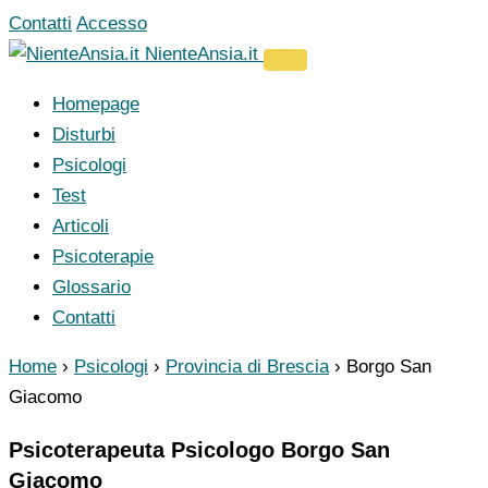
Vai
Contatti
Accesso
al
NienteAnsia.it
contenuto
Homepage
Disturbi
Psicologi
Test
Articoli
Psicoterapie
Glossario
Contatti
Home
›
Psicologi
›
Provincia di Brescia
›
Borgo San
Giacomo
Psicoterapeuta Psicologo Borgo San
Giacomo