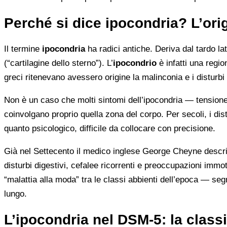
Perché si dice ipocondria? L’ori
Il termine
ipocondria
ha radici antiche. Deriva dal tardo la
(“cartilagine dello sterno”). L’
ipocondrio
è infatti una regio
greci ritenevano avessero origine la malinconia e i disturbi
Non è un caso che molti sintomi dell’ipocondria — tension
coinvolgano proprio quella zona del corpo. Per secoli, i dis
quanto psicologico, difficile da collocare con precisione.
Già nel Settecento il medico inglese George Cheyne descriv
disturbi digestivi, cefalee ricorrenti e preoccupazioni immot
“malattia alla moda” tra le classi abbienti dell’epoca — s
lungo.
L’ipocondria nel DSM-5: la classi