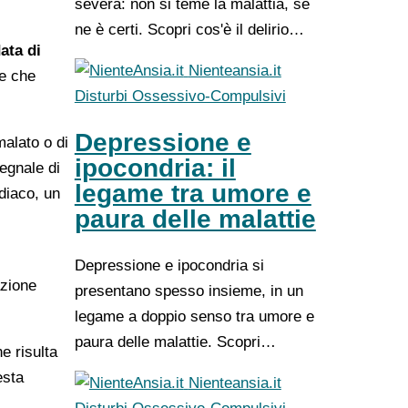
severa: non si teme la malattia, se
ne è certi. Scopri cos'è il delirio…
ata di
Nienteansia.it
he che
Disturbi Ossessivo-Compulsivi
Depressione e
malato o di
ipocondria: il
egnale di
legame tra umore e
diaco, un
paura delle malattie
Depressione e ipocondria si
azione
presentano spesso insieme, in un
legame a doppio senso tra umore e
paura delle malattie. Scopri…
he risulta
esta
Nienteansia.it