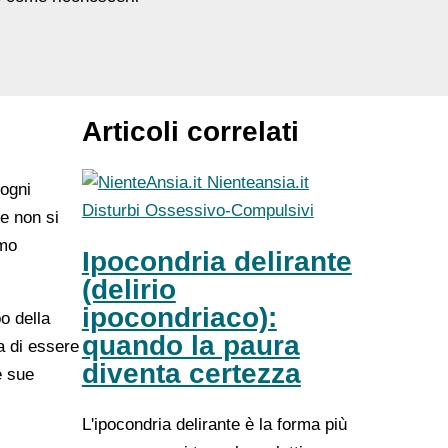
Articoli correlati
Nienteansia.it
 ogni
Disturbi Ossessivo-Compulsivi
e non si
amo
Ipocondria delirante
(delirio
ipocondriaco):
o della
quando la paura
a di essere
diventa certezza
e sue
L'ipocondria delirante è la forma più