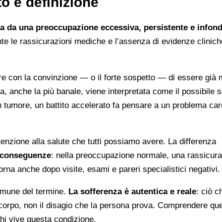
to e definizione
ta da una preoccupazione eccessiva, persistente e infond
te le rassicurazioni mediche e l’assenza di evidenze clinic
re con la convinzione — o il forte sospetto — di essere già 
anche la più banale, viene interpretata come il possibile s
 un tumore, un battito accelerato fa pensare a un problema car
enzione alla salute che tutti possiamo avere. La differenza
le conseguenze
: nella preoccupazione normale, una rassicur
torna anche dopo visite, esami e pareri specialistici negativi.
omune del termine.
La sofferenza è autentica e reale
: ciò c
l corpo, non il disagio che la persona prova. Comprendere qu
chi vive questa condizione.