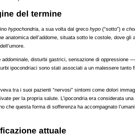
gine del termine
tino
hypochondria
, a sua volta dal greco
hypo
(“sotto”) e
cho
ne anatomica dell’addome, situata sotto le costole, dove gli a
 dell’umore.
e addominale, disturbi gastrici, sensazione di oppressione —
turbi ipocondriaci sono stati associati a un malessere tanto f
eva tra i suoi pazienti “nervosi” sintomi come dolori immagi
ivate per la propria salute. L’ipocondria era considerata una 
egno che questa forma di sofferenza ha accompagnato l’umani
ficazione attuale