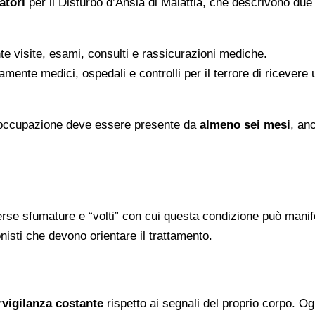
atori
per il Disturbo d’Ansia di Malattia, che descrivono due
e visite, esami, consulti e rassicurazioni mediche.
amente medici, ospedali e controlli per il terrore di ricevere
 preoccupazione deve essere presente da
almeno sei mesi
, an
erse sfumature e “volti” con cui questa condizione può manif
onisti che devono orientare il trattamento.
rvigilanza costante
rispetto ai segnali del proprio corpo. Og