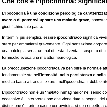
Che cos’è l’ipocondria: significa
L’ipocondria è una condizione psicologica caratterizza
avere o di poter sviluppare una malattia grave
, nonostan
giustifichino tale paura.
In termini più semplici, essere
ipocondriaco
significa vive
stare per ammalarsi gravemente. Ogni sensazione corporea, 
una patologia seria: un mal di testa diventa il sospetto di
formicolio evoca una malattia neurologica.
La preoccupazione ipocondriaca va ben oltre la normale att
fondamentale sta nell’
intensità, nella persistenza e nel
medica basta a tranquillizzarsi; nell’ipocondria, il dubbio ri
L’ipocondriaco non è un “malato immaginario” nel senso c
eccessivo è l’interpretazione che viene data ai segnali de
distinzione è il primo passo per avvicinarsi con rispetto a 