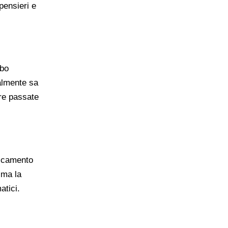
pensieri e
rbo
almente sa
ore passate
ticamento
 ma la
atici.