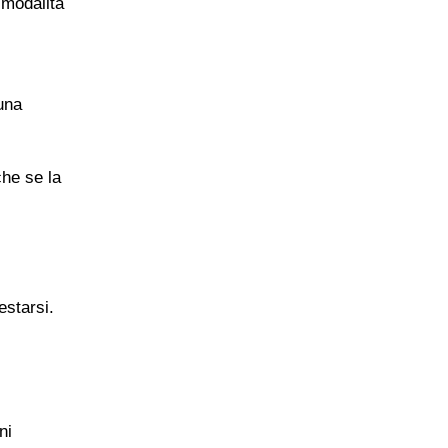
 modalità
 una
che se la
estarsi.
ni