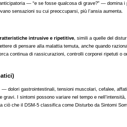
anticipatoria — “e se fosse qualcosa di grave?” — domina i 
 trovano sensazioni su cui preoccuparsi, più l’ansia aumenta.
tteristiche intrusive e ripetitive
, simili a quelle del distu
tere di pensare alla malattia temuta, anche quando razion
ca continua di rassicurazioni, controlli corporei ripetuti o 
atici)
i
— dolori gastrointestinali, tensioni muscolari, cefalee, affa
 gravi. I sintomi possono variare nel tempo e nell’intensità,
a ciò che il DSM-5 classifica come Disturbo da Sintomi Som