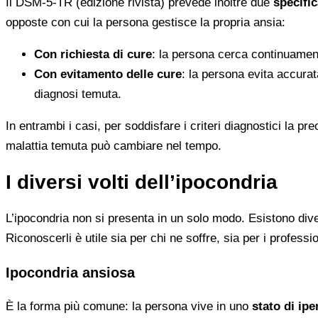
Il DSM-5-TR (edizione rivista) prevede inoltre due
specific
opposte con cui la persona gestisce la propria ansia:
Con richiesta di cure
: la persona cerca continuament
Con evitamento delle cure
: la persona evita accurat
diagnosi temuta.
In entrambi i casi, per soddisfare i criteri diagnostici la
malattia temuta può cambiare nel tempo.
I diversi volti dell’ipocondria
L’ipocondria non si presenta in un solo modo. Esistono div
Riconoscerli è utile sia per chi ne soffre, sia per i professi
Ipocondria ansiosa
È la forma più comune: la persona vive in uno
stato di ipe