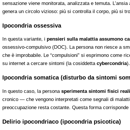
sensazione viene monitorata, analizzata e temuta. L’ansia 
genera un circolo vizioso: più si controlla il corpo, più si
Ipocondria ossessiva
In questa variante, i
pensieri sulla malattia assumono cara
ossessivo-compulsivo (DOC). La persona non riesce a smet
che è improbabile. Le “compulsioni” si esprimono come ricer
su internet a cercare sintomi (la cosiddetta
cybercondria
).
Ipocondria somatica (disturbo da sintomi som
In questo caso, la persona
sperimenta sintomi fisici real
cronico — che vengono interpretati come segnali di malattie
preoccupazione resta costante. Questa forma corrisponde 
Delirio ipocondriaco (ipocondria psicotica)