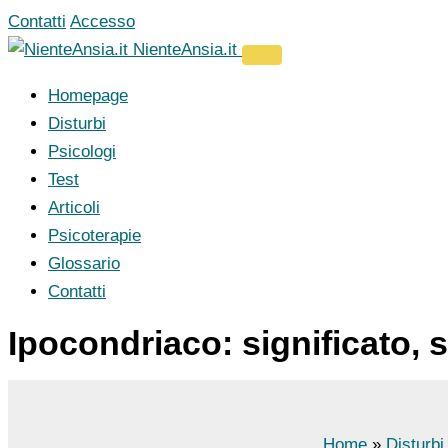
Vai
Contatti
Accesso
al
NienteAnsia.it
contenuto
Homepage
Disturbi
Psicologi
Test
Articoli
Psicoterapie
Glossario
Contatti
Ipocondriaco: significato, 
Home
Disturb