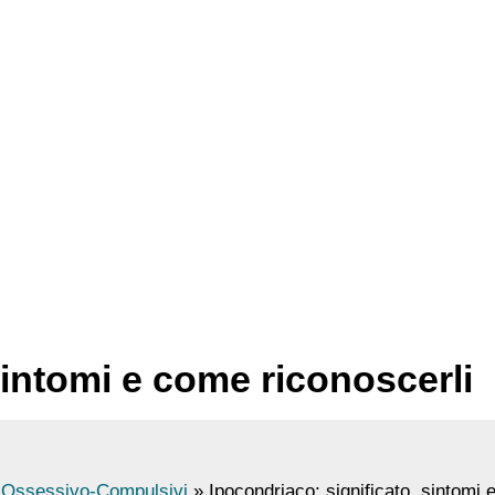
sintomi e come riconoscerli
i Ossessivo-Compulsivi
Ipocondriaco: significato, sintomi 