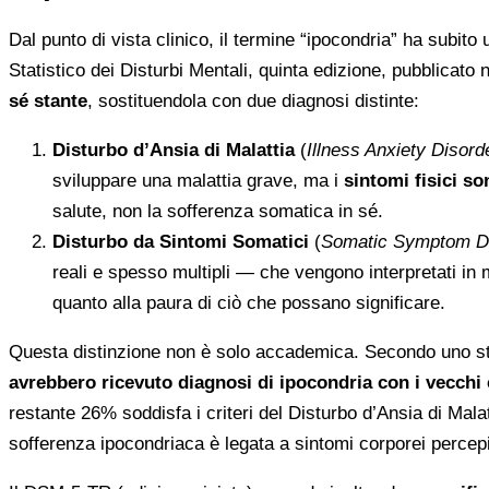
Dal punto di vista clinico, il termine “ipocondria” ha subit
Statistico dei Disturbi Mentali, quinta edizione, pubblicato
sé stante
, sostituendola con due diagnosi distinte:
Disturbo d’Ansia di Malattia
(
Illness Anxiety Disord
sviluppare una malattia grave, ma i
sintomi fisici s
salute, non la sofferenza somatica in sé.
Disturbo da Sintomi Somatici
(
Somatic Symptom D
reali e spesso multipli — che vengono interpretati in 
quanto alla paura di ciò che possano significare.
Questa distinzione non è solo accademica. Secondo uno stu
avrebbero ricevuto diagnosi di ipocondria con i vecchi 
restante 26% soddisfa i criteri del Disturbo d’Ansia di Malat
sofferenza ipocondriaca è legata a sintomi corporei percepit