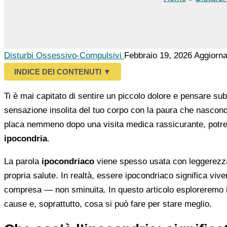
Disturbi Ossessivo-Compulsivi
Febbraio 19, 2026
Aggiorna
INDICE DEI CONTENUTI
▼
Ti è mai capitato di sentire un piccolo dolore e pensare subi
sensazione insolita del tuo corpo con la paura che nascon
placa nemmeno dopo una visita medica rassicurante, potr
ipocondria
.
La parola
ipocondriaco
viene spesso usata con leggerezza,
propria salute. In realtà, essere ipocondriaco significa viv
compresa — non sminuita. In questo articolo esploreremo il 
cause e, soprattutto, cosa si può fare per stare meglio.