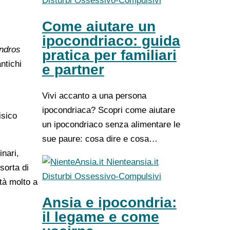
Disturbi Ossessivo-Compulsivi
Come aiutare un
ipocondriaco: guida
ndros
pratica per familiari
ntichi
e partner
Vivi accanto a una persona
ipocondriaca? Scopri come aiutare
isico
un ipocondriaco senza alimentare le
sue paure: cosa dire e cosa…
nari,
Nienteansia.it
sorta di
Disturbi Ossessivo-Compulsivi
tà molto a
Ansia e ipocondria:
il legame e come