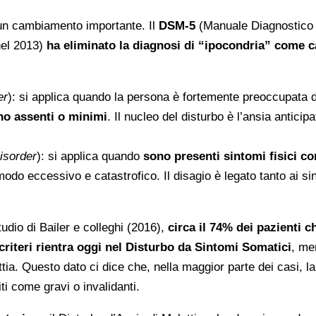
o un cambiamento importante. Il
DSM-5
(Manuale Diagnostico
 nel 2013)
ha eliminato la diagnosi di “ipocondria” come c
er
): si applica quando la persona è fortemente preoccupata d
ono assenti o minimi
. Il nucleo del disturbo è l’ansia anticipa
isorder
): si applica quando
sono presenti sintomi fisici co
modo eccessivo e catastrofico. Il disagio è legato tanto ai si
dio di Bailer e colleghi (2016),
circa il 74% dei pazienti c
criteri rientra oggi nel Disturbo da Sintomi Somatici
, men
tia. Questo dato ci dice che, nella maggior parte dei casi, la
i come gravi o invalidanti.