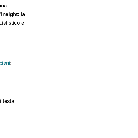
una
insight
: la
ialistico e
piani
:
i testa