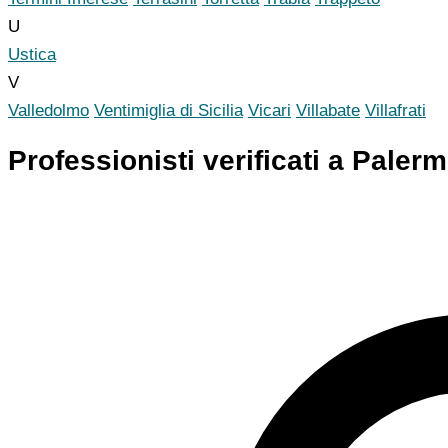
U
Ustica
V
Valledolmo
Ventimiglia di Sicilia
Vicari
Villabate
Villafrati
Professionisti verificati a Paler