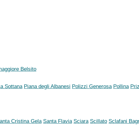
aggiore Belsito
ia Sottana
Piana degli Albanesi
Polizzi Generosa
Pollina
Pri
anta Cristina Gela
Santa Flavia
Sciara
Scillato
Sclafani Bag