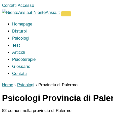
Vai
Contatti
Accesso
al
NienteAnsia.it
contenuto
Homepage
Disturbi
Psicologi
Test
Articoli
Psicoterapie
Glossario
Contatti
Home
›
Psicologi
›
Provincia di Palermo
Psicologi Provincia di Pal
82 comuni nella provincia di Palermo