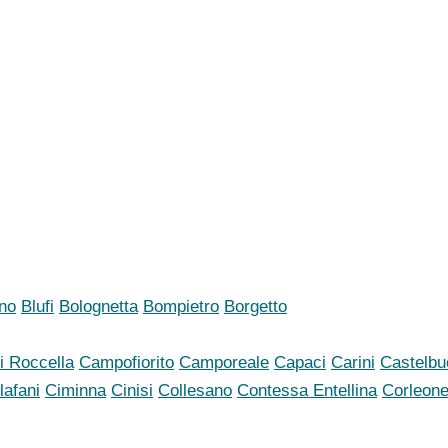
no
Blufi
Bolognetta
Bompietro
Borgetto
i Roccella
Campofiorito
Camporeale
Capaci
Carini
Castelbu
lafani
Ciminna
Cinisi
Collesano
Contessa Entellina
Corleon