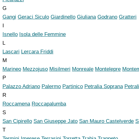
G
Gangi
Geraci Siculo
Giardinello
Giuliana
Godrano
Gratteri
I
Isnello
Isola delle Femmine
L
Lascari
Lercara Friddi
M
Marineo
Mezzojuso
Misilmeri
Monreale
Montelepre
Montem
P
Palazzo Adriano
Palermo
Partinico
Petralia Soprana
Petral
R
Roccamena
Roccapalumba
S
San Cipirello
San Giuseppe Jato
San Mauro Castelverde
S
T
Termini Imerese
Terrasini
Torretta
Trabia
Trappeto