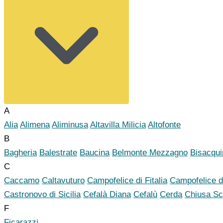
A
Alia
Alimena
Aliminusa
Altavilla Milicia
Altofonte
B
Bagheria
Balestrate
Baucina
Belmonte Mezzagno
Bisacqui
C
Caccamo
Caltavuturo
Campofelice di Fitalia
Campofelice d
Castronovo di Sicilia
Cefalà Diana
Cefalù
Cerda
Chiusa Sc
F
Ficarazzi