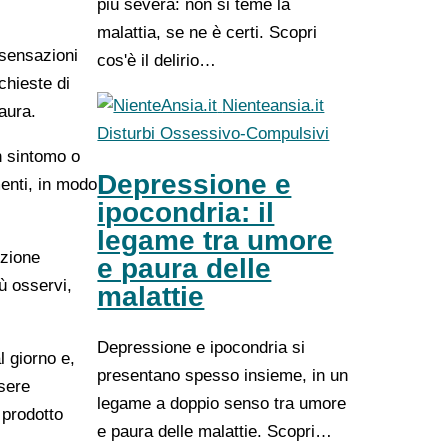
più severa: non si teme la
malattia, se ne è certi. Scopri
 sensazioni
cos'è il delirio…
chieste di
Nienteansia.it
aura.
Disturbi Ossessivo-Compulsivi
n sintomo o
Depressione e
enti, in modo
ipocondria: il
legame tra umore
nzione
e paura delle
ù osservi,
malattie
Depressione e ipocondria si
l giorno e,
presentano spesso insieme, in un
sere
legame a doppio senso tra umore
 prodotto
e paura delle malattie. Scopri…