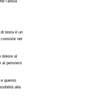
hé l’ansia
 di testa è un
 consiste nel
 dolore al
o al pensiero
, e questo
ibilità alla