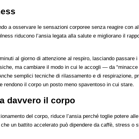
ness
nando a osservare le sensazioni corporee senza reagire con a
lness riducono l’ansia legata alla salute e migliorano il rappo
inuti al giorno di attenzione al respiro, lasciando passare i
 fisiche, ma cambiare il modo in cui le accogli — da “minacce
nche semplici tecniche di rilassamento e di respirazione, pr
a e rendono il corpo un posto meno spaventoso in cui stare.
a davvero il corpo
onamento del corpo, riduce l’ansia perché toglie potere alle
 che un battito accelerato può dipendere da caffè, stress o s