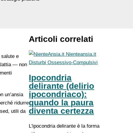
Articoli correlati
Nienteansia.it
 salute e
Disturbi Ossessivo-Compulsivi
alattia — non
amenti
Ipocondria
delirante (delirio
ipocondriaco):
on un’ansia
quando la paura
perché ridurre
diventa certezza
ed, utili da
L'ipocondria delirante è la forma