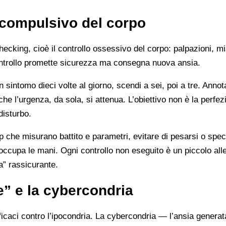
g compulsivo del corpo
checking, cioè il controllo ossessivo del corpo: palpazioni, m
i controllo promette sicurezza ma consegna nuova ansia.
un sintomo dieci volte al giorno, scendi a sei, poi a tre. Anno
che l’urgenza, da sola, si attenua. L’obiettivo non è la perfez
disturbo.
p che misurano battito e parametri, evitare di pesarsi o spec
 occupa le mani. Ogni controllo non eseguito è un piccolo al
ca” rassicurante.
le” e la cybercondria
ficaci contro l’ipocondria. La cybercondria — l’ansia generat