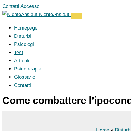
Vai
Contatti
Accesso
al
NienteAnsia.it
contenuto
Homepage
Disturbi
Psicologi
Test
Articoli
Psicoterapie
Glossario
Contatti
Come combattere l’ipocondr
Home
Disturb