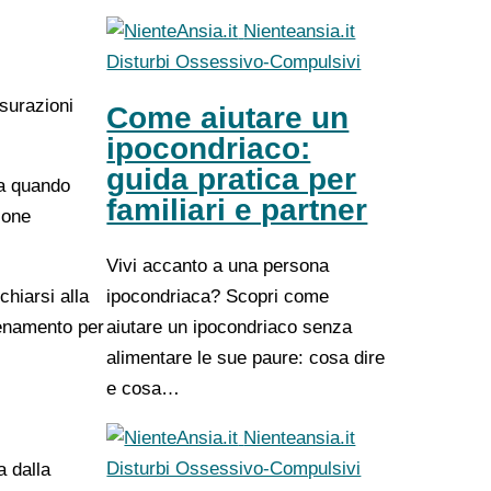
Nienteansia.it
Disturbi Ossessivo-Compulsivi
isurazioni
Come aiutare un
ipocondriaco:
guida pratica per
ta quando
familiari e partner
ione
Vivi accanto a una persona
ipocondriaca? Scopri come
chiarsi alla
aiutare un ipocondriaco senza
lenamento per
alimentare le sue paure: cosa dire
e cosa…
Nienteansia.it
Disturbi Ossessivo-Compulsivi
a dalla