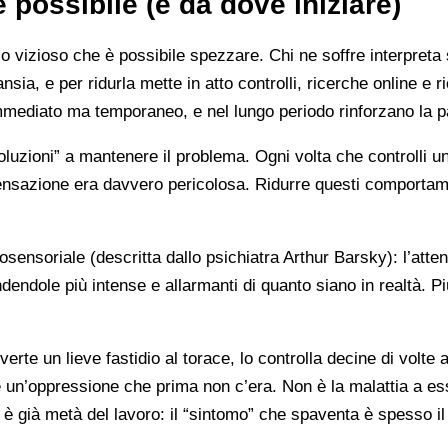
 possibile (e da dove iniziare)
o vizioso che è possibile spezzare. Chi ne soffre interpreta
a, e per ridurla mette in atto controlli, ricerche online e ri
mediato ma temporaneo, e nel lungo periodo rinforzano la p
soluzioni” a mantenere il problema. Ogni volta che controlli u
sensazione era davvero pericolosa. Ridurre questi comportam
nsoriale (descritta dallo psichiatra Arthur Barsky): l’atte
endole più intense e allarmanti di quanto siano in realtà. Pi
rte un lieve fastidio al torace, lo controlla decine di volte a
e un’oppressione che prima non c’era. Non è la malattia a es
 già metà del lavoro: il “sintomo” che spaventa è spesso il