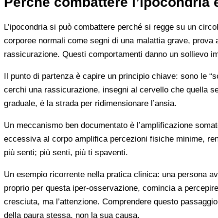
Perché combattere l’ipocondria è
L’ipocondria si può combattere perché si regge su un circol
corporee normali come segni di una malattia grave, prova ansi
rassicurazione. Questi comportamenti danno un sollievo im
Il punto di partenza è capire un principio chiave: sono le “
cerchi una rassicurazione, insegni al cervello che quella 
graduale, è la strada per ridimensionare l’ansia.
Un meccanismo ben documentato è l’amplificazione somatose
eccessiva al corpo amplifica percezioni fisiche minime, rend
più senti; più senti, più ti spaventi.
Un esempio ricorrente nella pratica clinica: una persona avve
proprio per questa iper-osservazione, comincia a percepir
cresciuta, ma l’attenzione. Comprendere questo passaggio è
della paura stessa, non la sua causa.