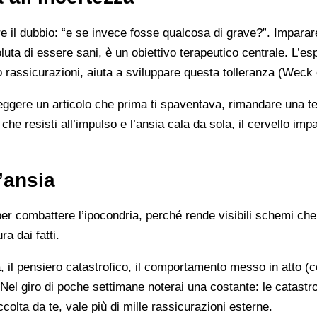
are il dubbio: “e se invece fosse qualcosa di grave?”. Imparar
uta di essere sani, è un obiettivo terapeutico centrale. L’es
 o rassicurazioni, aiuta a sviluppare questa tolleranza (Weck e
: leggere un articolo che prima ti spaventava, rimandare una te
che resisti all’impulso e l’ansia cala da sola, il cervello imp
l’ansia
r combattere l’ipocondria, perché rende visibili schemi che 
ra dai fatti.
, il pensiero catastrofico, il comportamento messo in atto (co
el giro di poche settimane noterai una costante: le catastro
lta da te, vale più di mille rassicurazioni esterne.