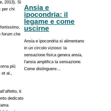
e, 2013). Si
Ansia e
: per chi
ipocondria: il
legame e come
uscirne
 fortissimo,
 e forum che
Ansia e ipocondria si alimentano
in un circolo vizioso: la
sensazione fisica genera ansia,
l'ansia amplifica la sensazione.
torna più
Come distinguere…
et al.,
’affetto, ti
ento dedicato
hiama