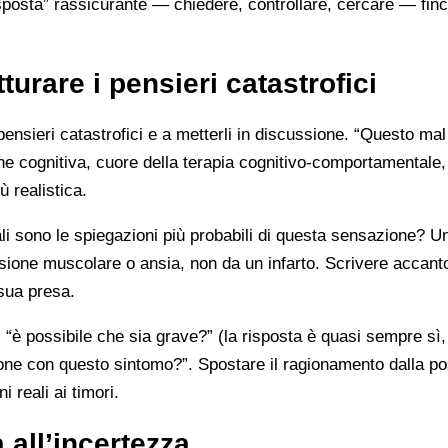
sposta” rassicurante — chiedere, controllare, cercare — finc
turare i pensieri catastrofici
ensieri catastrofici e a metterli in discussione. “Questo mal
one cognitiva, cuore della terapia cognitivo-comportamentale,
 realistica.
ali sono le spiegazioni più probabili di questa sensazione? Un
nsione muscolare o ansia, non da un infarto. Scrivere accant
 sua presa.
rti “è possibile che sia grave?” (la risposta è quasi sempre sì
sone con questo sintomo?”. Spostare il ragionamento dalla poss
 reali ai timori.
a all’incertezza