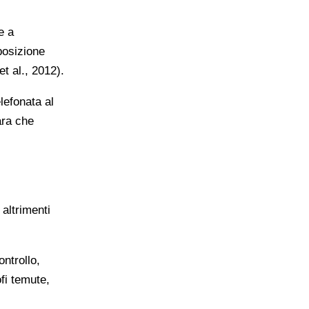
e a
posizione
t al., 2012).
lefonata al
ara che
altrimenti
ntrollo,
fi temute,