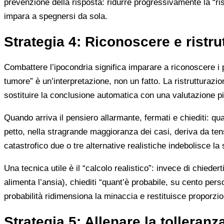
prevenzione della risposta: ridurre progressivamente la “ri
impara a spegnersi da sola.
Strategia 4: Riconoscere e ristrut
Combattere l’ipocondria significa imparare a riconoscere i p
tumore” è un’interpretazione, non un fatto. La ristrutturazi
sostituire la conclusione automatica con una valutazione più
Quando arriva il pensiero allarmante, fermati e chiediti: qu
petto, nella stragrande maggioranza dei casi, deriva da te
catastrofico due o tre alternative realistiche indebolisce la
Una tecnica utile è il “calcolo realistico”: invece di chiede
alimenta l’ansia), chiediti “quant’è probabile, su cento per
probabilità ridimensiona la minaccia e restituisce proporzioni
Strategia 5: Allenare la tolleranz