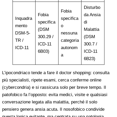
Disturbo
Fobia
Fobia
da Ansia
Inquadra
specifica
specifica
di
mento
o
(DSM
Malattia
DSM-5-
nessuna
300.29 /
(DSM
TR /
categoria
ICD-11
300.7 /
ICD-11
autonom
6B03)
ICD-11
a
6B23)
L’ipocondriaco tende a fare il doctor shopping: consulta
più specialisti, ripete esami, cerca conferme online
(cybercondria) e si rassicura solo per breve tempo. Il
patofobico fa l’opposto: evita medici, visite e qualsiasi
conversazione legata alla malattia, perché il solo
pensiero genera ansia acuta. Il nosofobico condivide
questa logica evitante, ma centrata su una patologia