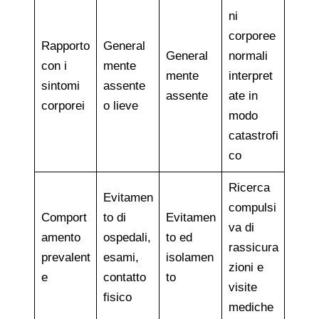
ni
corporee
Rapporto
General
General
normali
con i
mente
mente
interpret
sintomi
assente
assente
ate in
corporei
o lieve
modo
catastrofi
co
Ricerca
Evitamen
compulsi
Comport
to di
Evitamen
va di
amento
ospedali,
to ed
rassicura
prevalent
esami,
isolamen
zioni e
e
contatto
to
visite
fisico
mediche