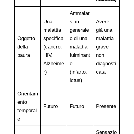
Ammalar
Una
si in
Avere
malattia
generale
già una
Oggetto
specifica
o di una
malattia
della
(cancro,
malattia
grave
paura
HIV,
fulminant
non
Alzheime
e
diagnosti
r)
(infarto,
cata
ictus)
Orientam
ento
Futuro
Futuro
Presente
temporal
e
Sensazio