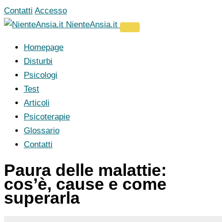
Vai
Contatti
Accesso
al
NienteAnsia.it
contenuto
Homepage
Disturbi
Psicologi
Test
Articoli
Psicoterapie
Glossario
Contatti
Paura delle malattie:
cos’è, cause e come
superarla