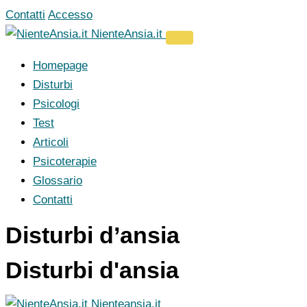
Vai
Contatti
Accesso
al
NienteAnsia.it
contenuto
Homepage
Disturbi
Psicologi
Test
Articoli
Psicoterapie
Glossario
Contatti
Disturbi d’ansia
Disturbi d'ansia
Nienteansia.it