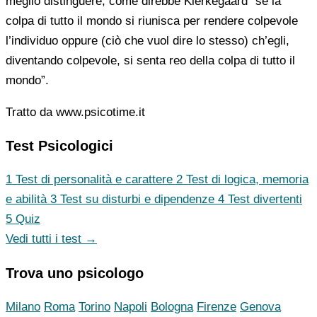
meglio distinguere, come direbbe Kierkegaard “se la
colpa di tutto il mondo si riunisca per rendere colpevole
l’individuo oppure (ciò che vuol dire lo stesso) ch’egli,
diventando colpevole, si senta reo della colpa di tutto il
mondo”.
Tratto da www.psicotime.it
Test Psicologici
1
Test di personalità e carattere
2
Test di logica, memoria
e abilità
3
Test su disturbi e dipendenze
4
Test divertenti
5
Quiz
Vedi tutti i test →
Trova uno psicologo
Milano
Roma
Torino
Napoli
Bologna
Firenze
Genova