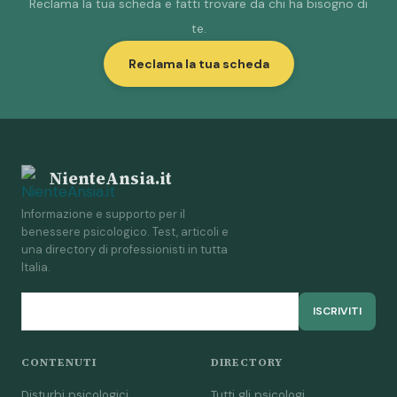
Reclama la tua scheda e fatti trovare da chi ha bisogno di
te.
Reclama la tua scheda
NienteAnsia.it
Informazione e supporto per il
benessere psicologico. Test, articoli e
una directory di professionisti in tutta
Italia.
ISCRIVITI
CONTENUTI
DIRECTORY
Disturbi psicologici
Tutti gli psicologi