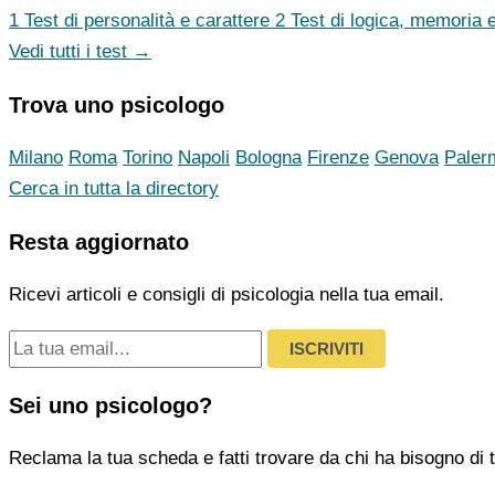
1
Test di personalità e carattere
2
Test di logica, memoria e
Vedi tutti i test →
Trova uno psicologo
Milano
Roma
Torino
Napoli
Bologna
Firenze
Genova
Paler
Cerca in tutta la directory
Resta aggiornato
Ricevi articoli e consigli di psicologia nella tua email.
ISCRIVITI
Sei uno psicologo?
Reclama la tua scheda e fatti trovare da chi ha bisogno di t