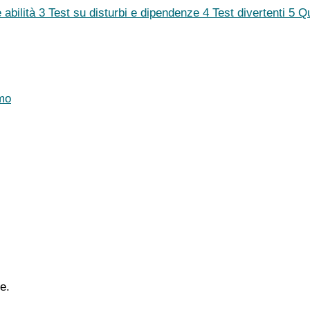
 abilità
3
Test su disturbi e dipendenze
4
Test divertenti
5
Q
mo
e.