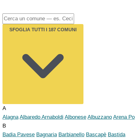
SFOGLIA TUTTI I 187 COMUNI
A
Alagna
Albaredo Arnaboldi
Albonese
Albuzzano
Arena Po
B
Badia Pavese
Bagnaria
Barbianello
Bascapè
Bastida