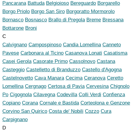
Pancarana
Battuda
Belgioioso
Bereguardo
Borgarello
Borgo Priolo
Borgo San Siro
Borgoratto Mormorolo
Bornasco
Bosnasco
Brallo di Pregola
Breme
Bressana
Bottarone
Broni
C
Calvignano
Campospinoso
Candia Lomellina
Canneto
Pavese
Carbonara al Ticino
Casanova Lonati
Casatisma
Casei Gerola
Casorate Primo
Cassolnovo
Castana
Casteggio
Castelletto di Branduzzo
Castello d'Agogna
Castelnovetto
Cava Manara
Cecima
Ceranova
Ceretto
Lomellina
Cergnago
Certosa di Pavia
Cervesina
Chignolo
Po
Cigognola
Cilavegna
Codevilla
Colli Verdi
Confienza
Copiano
Corana
Cornale e Bastida
Corteolona e Genzone
Corvino San Quirico
Costa de' Nobili
Cozzo
Cura
Carpignano
D