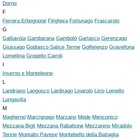
Dorno
F
Ferrera Erbognone
Filighera
Fortunago
Frascarolo
G
Galliavola
Gambarana
Gambolò
Garlasco
Gerenzago
Giussago
Godiasco Salice Terme
Golferenzo
Gravellona
Lomellina
Gropello Cairoli
I
Inverno e Monteleone
L
Landriano
Langosco
Lardirago
Linarolo
Lirio
Lomello
Lungavilla
M
Magherno
Marcignago
Marzano
Mede
Menconico
Mezzana Bigli
Mezzana Rabattone
Mezzanino
Miradolo
Terme
Montalto Pavese
Montebello della Battaglia