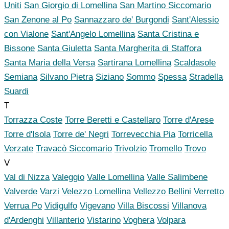
Uniti
San Giorgio di Lomellina
San Martino Siccomario
San Zenone al Po
Sannazzaro de' Burgondi
Sant'Alessio
con Vialone
Sant'Angelo Lomellina
Santa Cristina e
Bissone
Santa Giuletta
Santa Margherita di Staffora
Santa Maria della Versa
Sartirana Lomellina
Scaldasole
Semiana
Silvano Pietra
Siziano
Sommo
Spessa
Stradella
Suardi
T
Torrazza Coste
Torre Beretti e Castellaro
Torre d'Arese
Torre d'Isola
Torre de' Negri
Torrevecchia Pia
Torricella
Verzate
Travacò Siccomario
Trivolzio
Tromello
Trovo
V
Val di Nizza
Valeggio
Valle Lomellina
Valle Salimbene
Valverde
Varzi
Velezzo Lomellina
Vellezzo Bellini
Verretto
Verrua Po
Vidigulfo
Vigevano
Villa Biscossi
Villanova
d'Ardenghi
Villanterio
Vistarino
Voghera
Volpara