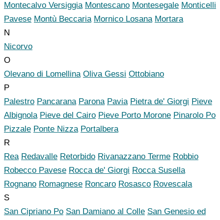
Montecalvo Versiggia
Montescano
Montesegale
Monticelli
Pavese
Montù Beccaria
Mornico Losana
Mortara
N
Nicorvo
O
Olevano di Lomellina
Oliva Gessi
Ottobiano
P
Palestro
Pancarana
Parona
Pavia
Pietra de' Giorgi
Pieve
Albignola
Pieve del Cairo
Pieve Porto Morone
Pinarolo Po
Pizzale
Ponte Nizza
Portalbera
R
Rea
Redavalle
Retorbido
Rivanazzano Terme
Robbio
Robecco Pavese
Rocca de' Giorgi
Rocca Susella
Rognano
Romagnese
Roncaro
Rosasco
Rovescala
S
San Cipriano Po
San Damiano al Colle
San Genesio ed