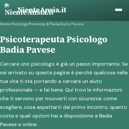
Vai
NienteAnsia.it
al
contenuto
Home
›
Psicologi
›
Provincia di Pavia
›
Badia Pavese
Psicoterapeuta Psicologo
Badia Pavese
Cercare uno psicologo è già un passo importante. Se
sei arrivato su questa pagina è perché qualcosa nella
tua vita ti sta portando a cercare un aiuto
professionale — e fai bene. Qui trovi le informazioni
che ti servono per muoverti con sicurezza: come
scegliere, cosa aspettarti dal primo incontro, quanto
costa e quali opzioni hai a disposizione a Badia
Pavese e online.