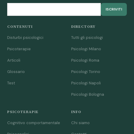
ISCRIVITI
CONTENUTI
DIRECTORY
Disturbi psicologici
Tutti gli psicologi
Psicoterapie
Psicologi Milano
Articoli
Psicologi Roma
Glossario
Psicologi Torino
Test
Psicologi Napoli
Psicologi Bologna
PSICOTERAPIE
INFO
Cognitivo comportamentale
Chi siamo