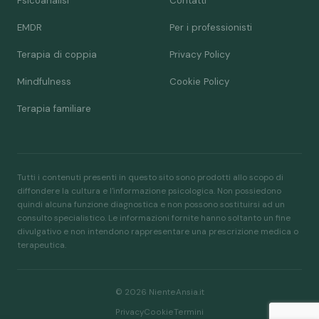
Psicoanalisi
Contatti
EMDR
Per i professionisti
Terapia di coppia
Privacy Policy
Mindfulness
Cookie Policy
Terapia familiare
Tutti i contenuti presenti in questo sito sono prodotti allo scopo di
diffondere la cultura e l'informazione psicologica. Non possiedono
quindi alcuna funzione diagnostica e non possono sostituirsi ad un
consulto specialistico. Le informazioni fornite hanno soltanto un fine
divulgativo e non intendono rappresentare una prescrizione medica o
terapeutica.
© 2026 NienteAnsia.it
Privacy
Cookie
Termini