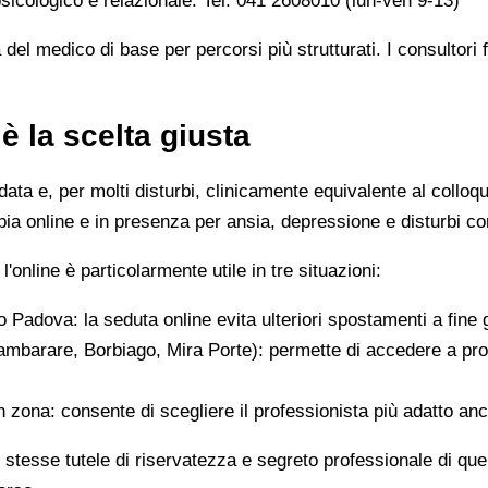
psicologico e relazionale: Tel. 041 2608010 (lun-ven 9-13)
del medico di base per percorsi più strutturati. I consultori
è la scelta giusta
ta e, per molti disturbi, clinicamente equivalente al colloqu
pia online e in presenza per ansia, depressione e disturbi cor
l'online è particolarmente utile in tre situazioni:
Padova: la seduta online evita ulteriori spostamenti a fine 
mbarare, Borbiago, Mira Porte): permette di accedere a prof
 zona: consente di scegliere il professionista più adatto anc
stesse tutele di riservatezza e segreto professionale di quell