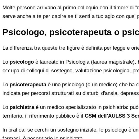
Molte persone arrivano al primo colloquio con il timore di "n
serve anche a te per capire se ti senti a tuo agio con quel 
Psicologo, psicoterapeuta o psic
La differenza tra queste tre figure è definita per legge e ori
Lo
psicologo
è laureato in Psicologia (laurea magistrale), h
occupa di colloqui di sostegno, valutazione psicologica, pre
Lo
psicoterapeuta
è uno psicologo (o un medico) che ha 
indicata per percorsi strutturati su disturbi d'ansia, depressi
Lo
psichiatra
è un medico specializzato in psichiatria: può 
territorio, il riferimento pubblico è il
CSM dell'AULSS 3 Ser
In pratica: se cerchi un sostegno iniziale, lo psicologo è u
farmaci, è necessario lo psichiatra.