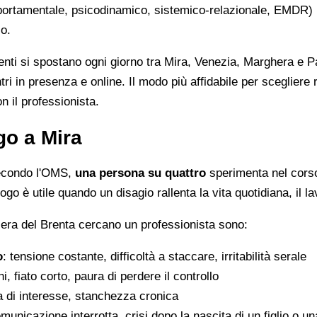
ortamentale, psicodinamico, sistemico-relazionale, EMDR) ha
so.
identi si spostano ogni giorno tra Mira, Venezia, Marghera e 
ontri in presenza e online. Il modo più affidabile per scegliere
n il professionista.
go a Mira
secondo l'OMS,
una persona su quattro
sperimenta nel corso 
go è utile quando un disagio rallenta la vita quotidiana, il lav
Riviera del Brenta cercano un professionista sono:
o
: tensione costante, difficoltà a staccare, irritabilità serale
i, fiato corto, paura di perdere il controllo
ta di interesse, stanchezza cronica
 comunicazione interrotta, crisi dopo la nascita di un figlio o 