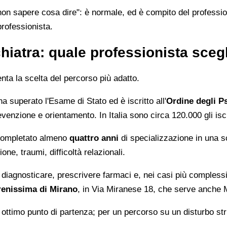
on sapere cosa dire": è normale, ed è compito del professionis
professionista.
hiatra: quale professionista sceg
enta la scelta del percorso più adatto.
a superato l'Esame di Stato ed è iscritto all'
Ordine degli P
venzione e orientamento. In Italia sono circa 120.000 gli iscr
completato almeno
quattro anni
di specializzazione in una s
one, traumi, difficoltà relazionali.
diagnosticare, prescrivere farmaci e, nei casi più complessi,
enissima di Mirano
, in Via Miranese 18, che serve anche Mi
n ottimo punto di partenza; per un percorso su un disturbo st