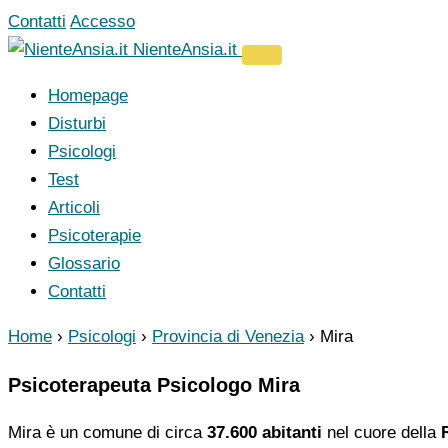
Vai
Contatti
Accesso
al
NienteAnsia.it
contenuto
Homepage
Disturbi
Psicologi
Test
Articoli
Psicoterapie
Glossario
Contatti
Home
›
Psicologi
›
Provincia di Venezia
›
Mira
Psicoterapeuta Psicologo Mira
Mira è un comune di circa
37.600 abitanti
nel cuore della