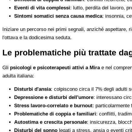
Eventi di vita complessi
: lutto, perdita del lavoro, p
Sintomi somatici senza causa medica
: insonnia, ce
Iniziare un percorso nei primi segnali, anziché aspettare, r
l'ottava e la dodicesima seduta.
Le problematiche più trattate dag
Gli
psicologi e psicoterapeuti attivi a Mira
e nel comprens
adulta italiana:
Disturbi d'ansia
: colpiscono circa il 7% degli adulti
Depressione e disturbi dell'umore
: interessano cir
Stress lavoro-correlato e burnout
: particolarmente
Problematiche di coppia e familiari
: conflitti, tradi
Autostima e crescita personale
: insicurezza, blocchi
Disturbi del sonno
legati a stress, ansia o eventi crit