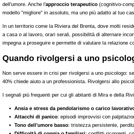
dell'umore. Anche l'
approccio terapeutico
(cognitivo-comp
modello "migliore" in assoluto, ma uno più adatto al tuo ca
In un territorio come la Riviera del Brenta, dove molti res
a casa o al lavoro, orari serali, possibilità di alternare inc
impegna a proseguire e permette di valutare la relazione co
Quando rivolgersi a uno psicolo
Non serve essere in crisi per rivolgersi a uno psicologo: 
40% chiede aiuto a un professionista. Rivolgersi allo psicolo
I segnali più frequenti per cui gli abitanti di Mira e della 
Ansia e stress da pendolarismo o carico lavorativ
Attacchi di panico
: episodi improvvisi con palpitazion
Tono dell'umore basso
: tristezza persistente, perdi
Difficoltà di coppia o familiari
: conflitti ricorrenti,