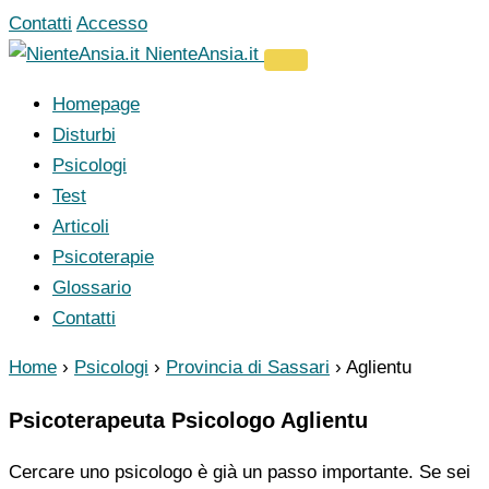
Vai
Contatti
Accesso
al
NienteAnsia.it
contenuto
Homepage
Disturbi
Psicologi
Test
Articoli
Psicoterapie
Glossario
Contatti
Home
›
Psicologi
›
Provincia di Sassari
›
Aglientu
Psicoterapeuta Psicologo Aglientu
Cercare uno psicologo è già un passo importante. Se sei