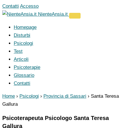
Vai
Contatti
Accesso
al
NienteAnsia.it
contenuto
Homepage
Disturbi
Psicologi
Test
Articoli
Psicoterapie
Glossario
Contatti
Home
›
Psicologi
›
Provincia di Sassari
›
Santa Teresa
Gallura
Psicoterapeuta Psicologo Santa Teresa
Gallura