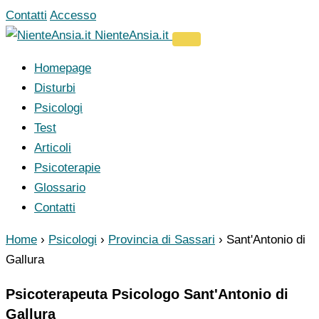
Vai
Contatti
Accesso
al
NienteAnsia.it
contenuto
Homepage
Disturbi
Psicologi
Test
Articoli
Psicoterapie
Glossario
Contatti
Home
›
Psicologi
›
Provincia di Sassari
›
Sant'Antonio di
Gallura
Psicoterapeuta Psicologo Sant'Antonio di
Gallura