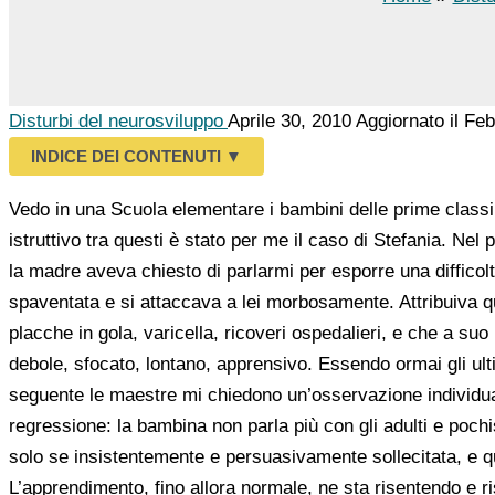
Disturbi del neurosviluppo
Aprile 30, 2010
Aggiornato il Fe
INDICE DEI CONTENUTI
▼
Vedo in una Scuola elementare i bambini delle prime classi 
istruttivo tra questi è stato per me il caso di Stefania. Nel
la madre aveva chiesto di parlarmi per esporre una diffic
spaventata e si attaccava a lei morbosamente. Attribuiva qu
placche in gola, varicella, ricoveri ospedalieri, e che a su
debole, sfocato, lontano, apprensivo. Essendo ormai gli ult
seguente le maestre mi chiedono un’osservazione individua
regressione: la bambina non parla più con gli adulti e poc
solo se insistentemente e persuasivamente sollecitata, e 
L’apprendimento, fino allora normale, ne sta risentendo e r