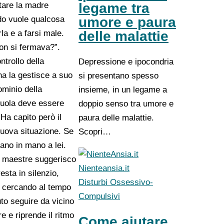
rtare la madre
legame tra
ndo vuole qualcosa
umore e paura
la e a farsi male.
delle malattie
non si fermava?”.
ntrollo della
Depressione e ipocondria
na la gestisce a suo
si presentano spesso
ominio della
insieme, in un legame a
scuola deve essere
doppio senso tra umore e
Ha capito però il
paura delle malattie.
 nuova situazione. Se
Scopri…
nano in mano a lei.
le maestre suggerisco
Nienteansia.it
esta in silenzio,
Disturbi Ossessivo-
i, cercando al tempo
Compulsivi
to seguire da vicino
e e riprende il ritmo
Come aiutare