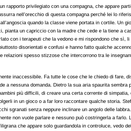
ha un rapporto privilegiato con una compagna, che appare part
ussurra nell’orecchio di questa compagna perché lei lo rifer
all’angoscia quando la classe viene portata in cortile. Un gi
rci, pianta un capriccio con la madre che cede e la tiene a c
ato con i terapeuti che la vedono e mi rispondono che sì, li
iuttosto disorientati e confusi e hanno fatto qualche accenn
e relazioni spesso stizzose che intercorrono tra le insegnanti
te inaccessibile. Fa tutte le cose che le chiedo di fare, d
nde a nessuna domanda. Dietro la sua aria spaurita sembra p
ambini più difficili, di creare una certa corrente di simpatia
lgerli in un gioco o a far loro raccontare qualche storia. Ste
occhi sgranati senza neppure inclinare un angolo delle labbra.
emente non vuole parlare e nessuno può costringerla a farlo.
ligrana che appare solo guardandola in controluce, vedo del