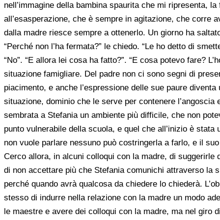
nell’immagine della bambina spaurita che mi ripresenta, la 
all’esasperazione, che è sempre in agitazione, che corre a
dalla madre riesce sempre a ottenerlo. Un giorno ha saltato t
“Perché non l’ha fermata?” le chiedo. “Le ho detto di smetter
“No”. “E allora lei cosa ha fatto?”. “E cosa potevo fare? L’h
situazione famigliare. Del padre non ci sono segni di prese
piacimento, e anche l’espressione delle sue paure diventa 
situazione, dominio che le serve per contenere l’angoscia e
sembrata a Stefania un ambiente più difficile, che non potev
punto vulnerabile della scuola, e quel che all’inizio è stata
non vuole parlare nessuno può costringerla a farlo, e il suo 
Cerco allora, in alcuni colloqui con la madre, di suggerirle
di non accettare più che Stefania comunichi attraverso la s
perché quando avrà qualcosa da chiedere lo chiederà. L’obiet
stesso di indurre nella relazione con la madre un modo ade
le maestre e avere dei colloqui con la madre, ma nel giro di 