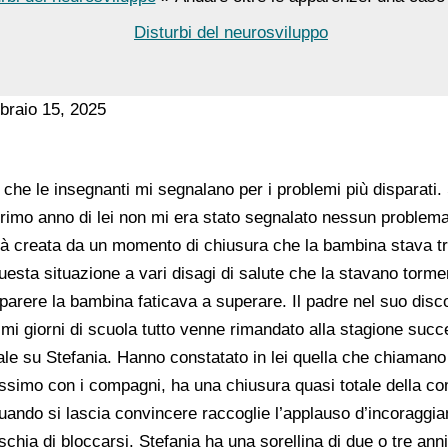
Disturbi del neurosviluppo
bbraio 15, 2025
che le insegnanti mi segnalano per i problemi più disparati.
 primo anno di lei non mi era stato segnalato nessun problema.
oltà creata da un momento di chiusura che la bambina stava 
esta situazione a vari disagi di salute che la stavano tormen
o parere la bambina faticava a superare. Il padre nel suo dis
imi giorni di scuola tutto venne rimandato alla stagione succ
le su Stefania. Hanno constatato in lei quella che chiaman
hissimo con i compagni, ha una chiusura quasi totale della 
quando si lascia convincere raccoglie l’applauso d’incoragg
ischia di bloccarsi. Stefania ha una sorellina di due o tre a