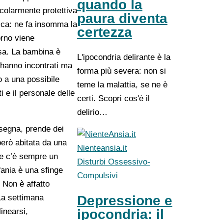
quando la
icolarmente protettiva
paura diventa
isca: ne fa insomma la
certezza
orno viene
asa. La bambina è
L'ipocondria delirante è la
 hanno incontrati ma
forma più severa: non si
o a una possibile
teme la malattia, se ne è
 e il personale delle
certi. Scopri cos'è il
delirio…
isegna, prende dei
erò abitata da una
Nienteansia.it
, e c’è sempre un
Disturbi Ossessivo-
fania è una sfinge
Compulsivi
 Non è affatto
 La settimana
Depressione e
inearsi,
ipocondria: il