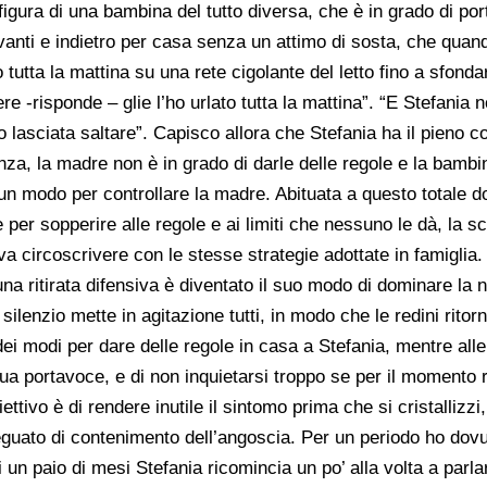
figura di una bambina del tutto diversa, che è in grado di po
vanti e indietro per casa senza un attimo di sosta, che qua
utta la mattina su una rete cigolante del letto fino a sfondar
e -risponde – glie l’ho urlato tutta la mattina”. “E Stefania 
o lasciata saltare”. Capisco allora che Stefania ha il pieno co
nza, la madre non è in grado di darle delle regole e la bambi
un modo per controllare la madre. Abituata a questo totale d
 per sopperire alle regole e ai limiti che nessuno le dà, la 
a circoscrivere con le stesse strategie adottate in famiglia. 
 una ritirata difensiva è diventato il suo modo di dominare la
silenzio mette in agitazione tutti, in modo che le redini ritor
 dei modi per dare delle regole in casa a Stefania, mentre al
ua portavoce, e di non inquietarsi troppo se per il momento r
tivo è di rendere inutile il sintomo prima che si cristallizz
guato di contenimento dell’angoscia. Per un periodo ho dovu
un paio di mesi Stefania ricomincia un po’ alla volta a parlar