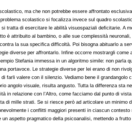
scolastico, ma che non potrebbe essere affrontato esclusiva
 problema scolastico si focalizza invece sul quadro scolasti
 tratta di esercitare le abilità visuospaziali deficitarie. A m
tto è attribuito al bambino, o alle sue complessità neuronali,
contra la sua specifica difficoltà. Poi bisogna abituarlo a ser
tegie diverse per affrontarlo. Infine occorre mostrargli come 
sempio Stefania immessa in un algoritmo simile: non parla qu
una portavoce. Le strategie diverse per lei erano di non rivol
di farli valere con il silenzio. Vediamo bene il grandangolo c
io angolo visuale, risulta angusto. Tutta la differenza sta ne
tà in relazione con l’Altro, come facciamo dal punto di vista 
a di mille strati. Se si riesce però ad articolare un minimo di 
ionevolmente i conflitti maggiori presenti in ciascun contesto
e un aspetto pragmatico della psicoanalisi, mettendo a frutt