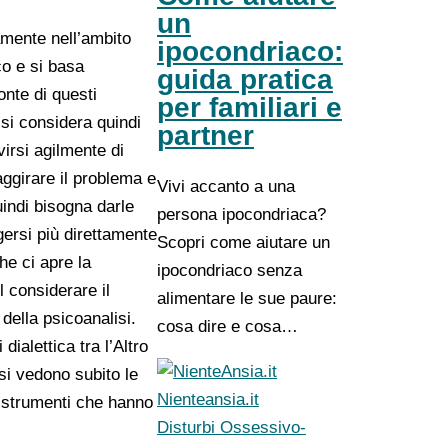
un
mente nell’ambito
ipocondriaco:
co e si basa
guida pratica
onte di questi
per familiari e
 si considera quindi
partner
virsi agilmente di
aggirare il problema e
Vivi accanto a una
indi bisogna darle
persona ipocondriaca?
gersi più direttamente
Scopri come aiutare un
he ci apre la
ipocondriaco senza
l considerare il
alimentare le sue paure:
della psicoanalisi.
cosa dire e cosa…
dialettica tra l’Altro
 si vedono subito le
Nienteansia.it
o strumenti che hanno
Disturbi Ossessivo-