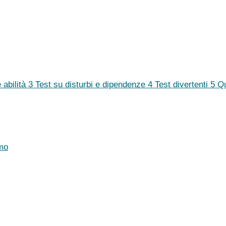
 abilità
3
Test su disturbi e dipendenze
4
Test divertenti
5
Q
mo