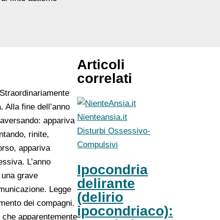
Articoli
correlati
 Straordinariamente
 Alla fine dell’anno
Nienteansia.it
traversando: appariva
Disturbi Ossessivo-
tando, rinite,
Compulsivi
corso, appariva
essiva. L’anno
Ipocondria
o una grave
delirante
comunicazione. Legge
(delirio
iamento dei compagni.
ipocondriaco):
nni che apparentemente