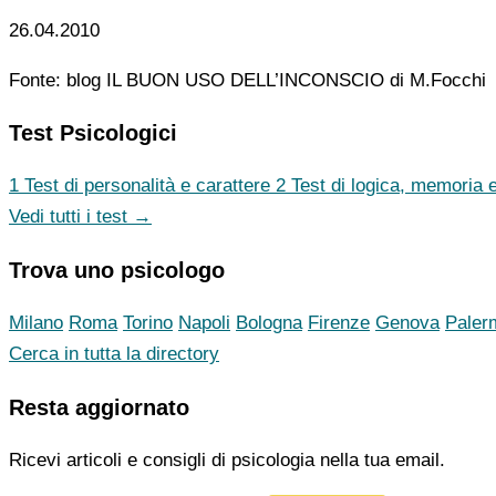
26.04.2010
Fonte: blog IL BUON USO DELL’INCONSCIO di M.Focchi
Test Psicologici
1
Test di personalità e carattere
2
Test di logica, memoria e
Vedi tutti i test →
Trova uno psicologo
Milano
Roma
Torino
Napoli
Bologna
Firenze
Genova
Paler
Cerca in tutta la directory
Resta aggiornato
Ricevi articoli e consigli di psicologia nella tua email.