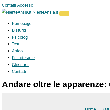
Vai
Contatti
Accesso
al
NienteAnsia.it
contenuto
Homepage
Disturbi
Psicologi
Test
Articoli
Psicoterapie
Glossario
Contatti
Andare oltre le apparenze: 
Home
Distu