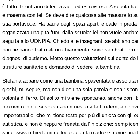
è tutto il contrario di lei, vivace ed estroversa. A scuola 
e materna con lei. Se deve dire qualcosa alle maestre lo s
sua portavoce. Ha paura degli spazi aperti e cade in preda 
organizzata una gita fuori dalla scuola: lei non vuole anda
seguita allo UONPIA. Chiedo alle insegnanti se abbiano parl
non ne hanno tratto alcun chiarimento: sono sembrati loro p
diagnosi di autismo. Metto queste valutazioni sul conto dell
strutture sanitarie e domando di vedere la bambina.
Stefania appare come una bambina spaventata e assolutamen
giochi, mi segue, ma non dice una sola parola e non rispo
volontà di ferro. Di solito mi viene spontaneo, anche con i b
momento in cui si sbloccano e riesco a farli ridere, a coinvo
impenetrabile, che mi tiene testa per più di un’ora con gli 
autistica, e non è neppure frenata dall’inibizione: semplic
successiva chiedo un colloquio con la madre e, come una fi