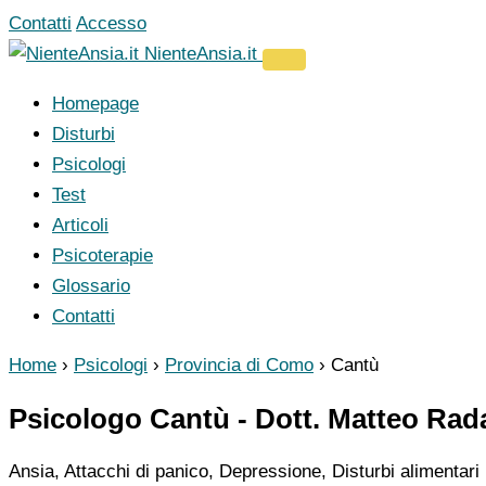
Vai
Contatti
Accesso
al
NienteAnsia.it
contenuto
Homepage
Disturbi
Psicologi
Test
Articoli
Psicoterapie
Glossario
Contatti
Home
›
Psicologi
›
Provincia di Como
›
Cantù
Psicologo Cantù - Dott. Matteo Rada
Ansia, Attacchi di panico, Depressione, Disturbi alimentari