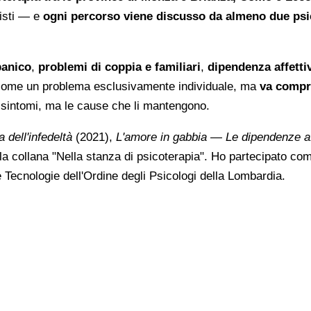
listi — e
ogni percorso viene discusso da almeno due psi
panico
,
problemi di coppia e familiari
,
dipendenza affetti
o come un problema esclusivamente individuale, ma
va compre
i sintomi, ma le cause che li mantengono.
 dell'infedeltà
(2021),
L'amore in gabbia — Le dipendenze af
a collana "Nella stanza di psicoterapia". Ho partecipato com
Tecnologie dell'Ordine degli Psicologi della Lombardia.