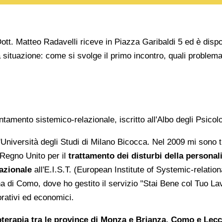
tt. Matteo Radavelli riceve in Piazza Garibaldi 5 ed è dispon
ua situazione: come si svolge il primo incontro, quali proble
amento sistemico-relazionale, iscritto all'Albo degli Psicol
'Università degli Studi di Milano Bicocca. Nel 2009 mi sono t
 Regno Unito per il
trattamento dei disturbi della personalit
azionale
all'E.I.S.T. (European Institute of Systemic-relatio
di Como, dove ho gestito il servizio "Stai Bene col Tuo Lav
orativi ed economici.
coterapia tra le province di Monza e Brianza, Como e Lec