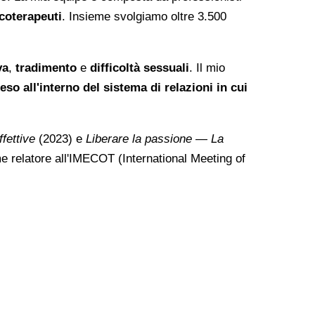
coterapeuti
. Insieme svolgiamo oltre 3.500
va
,
tradimento
e
difficoltà sessuali
. Il mio
so all'interno del sistema di relazioni in cui
fettive
(2023) e
Liberare la passione — La
e relatore all'IMECOT (International Meeting of