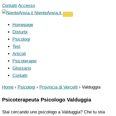
Vai
Contatti
Accesso
al
NienteAnsia.it
contenuto
Homepage
Disturbi
Psicologi
Test
Articoli
Psicoterapie
Glossario
Contatti
Home
›
Psicologi
›
Provincia di Vercelli
›
Valduggia
Psicoterapeuta Psicologo Valduggia
Stai cercando uno psicologo a Valduggia? Che tu stia