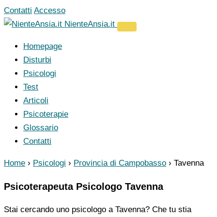
Vai
Contatti
Accesso
al
NienteAnsia.it
contenuto
Homepage
Disturbi
Psicologi
Test
Articoli
Psicoterapie
Glossario
Contatti
Home
›
Psicologi
›
Provincia di Campobasso
›
Tavenna
Psicoterapeuta Psicologo Tavenna
Stai cercando uno psicologo a Tavenna? Che tu stia