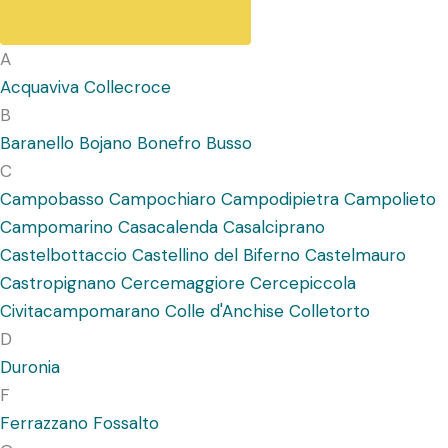
A
Acquaviva Collecroce
B
Baranello
Bojano
Bonefro
Busso
C
Campobasso
Campochiaro
Campodipietra
Campolieto
Campomarino
Casacalenda
Casalciprano
Castelbottaccio
Castellino del Biferno
Castelmauro
Castropignano
Cercemaggiore
Cercepiccola
Civitacampomarano
Colle d'Anchise
Colletorto
D
Duronia
F
Ferrazzano
Fossalto