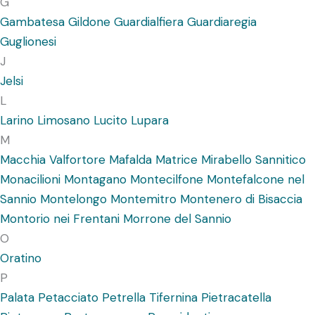
G
Gambatesa
Gildone
Guardialfiera
Guardiaregia
Guglionesi
J
Jelsi
L
Larino
Limosano
Lucito
Lupara
M
Macchia Valfortore
Mafalda
Matrice
Mirabello Sannitico
Monacilioni
Montagano
Montecilfone
Montefalcone nel
Sannio
Montelongo
Montemitro
Montenero di Bisaccia
Montorio nei Frentani
Morrone del Sannio
O
Oratino
P
Palata
Petacciato
Petrella Tifernina
Pietracatella