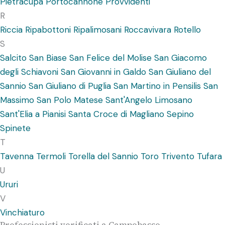
Pietracupa
Portocannone
Provvidenti
R
Riccia
Ripabottoni
Ripalimosani
Roccavivara
Rotello
S
Salcito
San Biase
San Felice del Molise
San Giacomo
degli Schiavoni
San Giovanni in Galdo
San Giuliano del
Sannio
San Giuliano di Puglia
San Martino in Pensilis
San
Massimo
San Polo Matese
Sant'Angelo Limosano
Sant'Elia a Pianisi
Santa Croce di Magliano
Sepino
Spinete
T
Tavenna
Termoli
Torella del Sannio
Toro
Trivento
Tufara
U
Ururi
V
Vinchiaturo