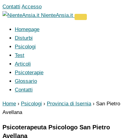
Vai
Contatti
Accesso
al
NienteAnsia.it
contenuto
Homepage
Disturbi
Psicologi
Test
Articoli
Psicoterapie
Glossario
Contatti
Home
›
Psicologi
›
Provincia di Isernia
›
San Pietro
Avellana
Psicoterapeuta Psicologo San Pietro
Avellana