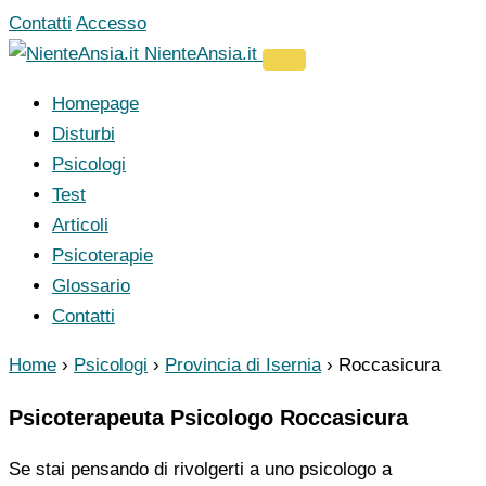
Vai
Contatti
Accesso
al
NienteAnsia.it
contenuto
Homepage
Disturbi
Psicologi
Test
Articoli
Psicoterapie
Glossario
Contatti
Home
›
Psicologi
›
Provincia di Isernia
›
Roccasicura
Psicoterapeuta Psicologo Roccasicura
Se stai pensando di rivolgerti a uno psicologo a