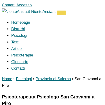
Vai
Contatti
Accesso
al
NienteAnsia.it
contenuto
Homepage
Disturbi
Psicologi
Test
Articoli
Psicoterapie
Glossario
Contatti
Home
›
Psicologi
›
Provincia di Salerno
›
San Giovanni a
Piro
Psicoterapeuta Psicologo San Giovanni a
Piro