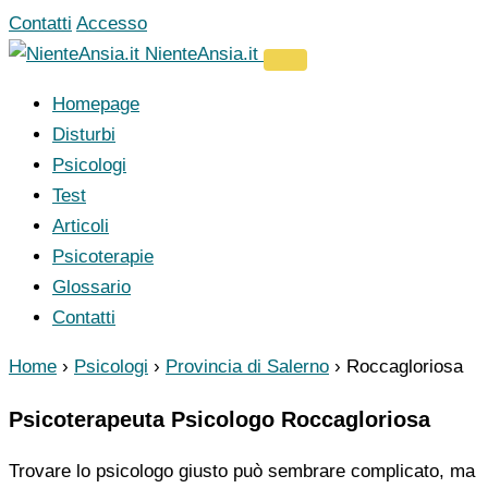
Vai
Contatti
Accesso
al
NienteAnsia.it
contenuto
Homepage
Disturbi
Psicologi
Test
Articoli
Psicoterapie
Glossario
Contatti
Home
›
Psicologi
›
Provincia di Salerno
›
Roccagloriosa
Psicoterapeuta Psicologo Roccagloriosa
Trovare lo psicologo giusto può sembrare complicato, ma