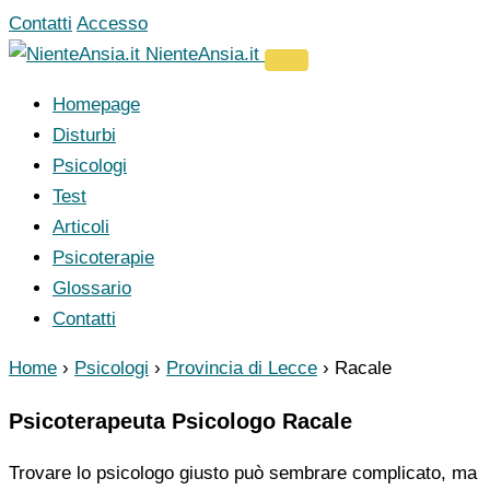
Vai
Contatti
Accesso
al
NienteAnsia.it
contenuto
Homepage
Disturbi
Psicologi
Test
Articoli
Psicoterapie
Glossario
Contatti
Home
›
Psicologi
›
Provincia di Lecce
›
Racale
Psicoterapeuta Psicologo Racale
Trovare lo psicologo giusto può sembrare complicato, ma