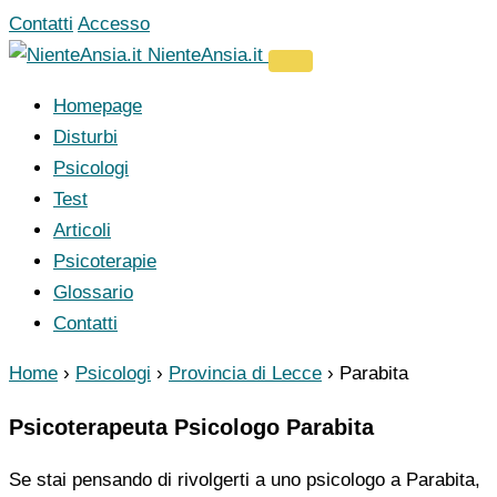
Vai
Contatti
Accesso
al
NienteAnsia.it
contenuto
Homepage
Disturbi
Psicologi
Test
Articoli
Psicoterapie
Glossario
Contatti
Home
›
Psicologi
›
Provincia di Lecce
›
Parabita
Psicoterapeuta Psicologo Parabita
Se stai pensando di rivolgerti a uno psicologo a Parabita,