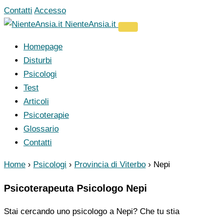
Vai
Contatti
Accesso
al
NienteAnsia.it
contenuto
Homepage
Disturbi
Psicologi
Test
Articoli
Psicoterapie
Glossario
Contatti
Home
›
Psicologi
›
Provincia di Viterbo
›
Nepi
Psicoterapeuta Psicologo Nepi
Stai cercando uno psicologo a Nepi? Che tu stia