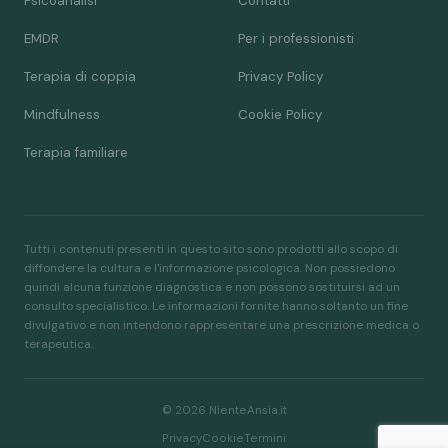
Psicoanalisi
Contatti
EMDR
Per i professionisti
Terapia di coppia
Privacy Policy
Mindfulness
Cookie Policy
Terapia familiare
Tutti i contenuti presenti in questo sito sono prodotti allo scopo di
diffondere la cultura e l'informazione psicologica. Non possiedono
quindi alcuna funzione diagnostica e non possono sostituirsi ad un
consulto specialistico. Le informazioni fornite hanno soltanto un fine
divulgativo e non intendono rappresentare una prescrizione medica o
terapeutica.
© 2026 NienteAnsia.it
Privacy
Cookie
Termini