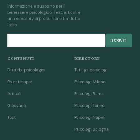
Informazione e supporto per il
benessere psicologico. Test, articoli e
una directory di professionisti in tutta
Italia.
ISCRIVITI
CONTENUTI
DIRECTORY
Disturbi psicologici
Tutti gli psicologi
Psicoterapie
Psicologi Milano
Articoli
Psicologi Roma
Glossario
Psicologi Torino
Test
Psicologi Napoli
Psicologi Bologna