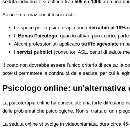
seduta individuale si colloca tra i
50€ e i 100€
, con una dur
Alcune informazioni utili sui costi:
Le spese per la psicoterapia sono
detraibili al 19%
ne
Il
Bonus Psicologo
, quando attivo, può coprire parte
Alcuni professionisti applicano
tariffe agevolate
in ba
I
servizi pubblici
(consultori ASL, centri di salute me
Il costo non dovrebbe essere l'unico criterio di scelta: la c
potersi permettere la continuità delle sedute, per cui è leg
Psicologo online: un'alternativa 
La psicoterapia online ha conosciuto una forte diffusione neg
delle problematiche psicologiche. Non si tratta di un ripiego
La seduta online si svolge in videochiamata, dura circa 45-5