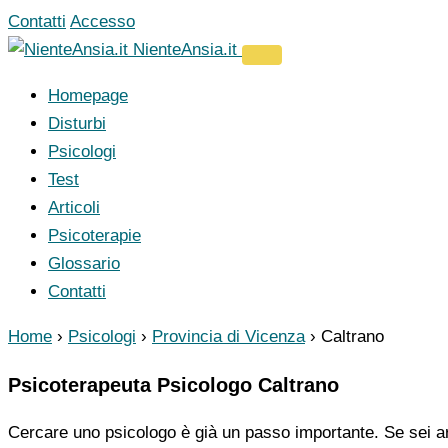
Vai
Contatti
Accesso
al
NienteAnsia.it
contenuto
Homepage
Disturbi
Psicologi
Test
Articoli
Psicoterapie
Glossario
Contatti
Home
›
Psicologi
›
Provincia di Vicenza
›
Caltrano
Psicoterapeuta Psicologo Caltrano
Cercare uno psicologo è già un passo importante. Se sei ar