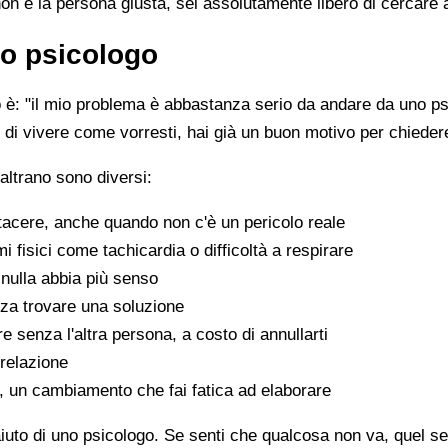
non è la persona giusta, sei assolutamente libero di cercare 
o psicologo
è: "il mio problema è abbastanza serio da andare da uno psi
sce di vivere come vorresti, hai già un buon motivo per chiede
altrano sono diversi:
tacere, anche quando non c'è un pericolo reale
fisici come tachicardia o difficoltà a respirare
nulla abbia più senso
za trovare una soluzione
e senza l'altra persona, a costo di annullarti
 relazione
a, un cambiamento che fai fatica ad elaborare
aiuto di uno psicologo. Se senti che qualcosa non va, quel sen