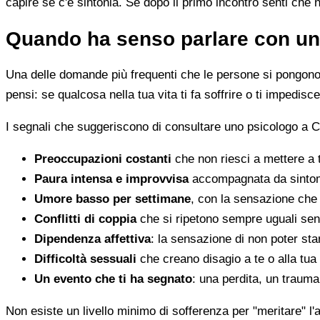
capire se c'è sintonia. Se dopo il primo incontro senti che 
Quando ha senso parlare con un
Una delle domande più frequenti che le persone si pongono 
pensi: se qualcosa nella tua vita ti fa soffrire o ti impedi
I segnali che suggeriscono di consultare uno psicologo a C
Preoccupazioni costanti
che non riesci a mettere a 
Paura intensa e improvvisa
accompagnata da sintomi 
Umore basso per settimane
, con la sensazione che 
Conflitti di coppia
che si ripetono sempre uguali sen
Dipendenza affettiva
: la sensazione di non poter star
Difficoltà sessuali
che creano disagio a te o alla tua
Un evento che ti ha segnato
: una perdita, un traum
Non esiste un livello minimo di sofferenza per "meritare" l'