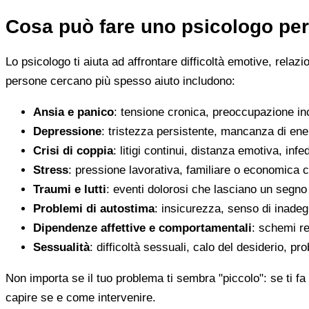
Cosa può fare uno psicologo per
Lo psicologo ti aiuta ad affrontare difficoltà emotive, relaz
persone cercano più spesso aiuto includono:
Ansia e panico
: tensione cronica, preoccupazione inco
Depressione
: tristezza persistente, mancanza di en
Crisi di coppia
: litigi continui, distanza emotiva, infed
Stress
: pressione lavorativa, familiare o economica 
Traumi e lutti
: eventi dolorosi che lasciano un segno d
Problemi di autostima
: insicurezza, senso di inadegu
Dipendenze affettive e comportamentali
: schemi re
Sessualità
: difficoltà sessuali, calo del desiderio, pr
Non importa se il tuo problema ti sembra "piccolo": se ti fa 
capire se e come intervenire.