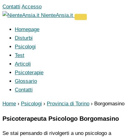
Vai
Contatti
Accesso
al
NienteAnsia.it
contenuto
Homepage
Disturbi
Psicologi
Test
Articoli
Psicoterapie
Glossario
Contatti
Home
›
Psicologi
›
Provincia di Torino
›
Borgomasino
Psicoterapeuta Psicologo Borgomasino
Se stai pensando di rivolgerti a uno psicologo a