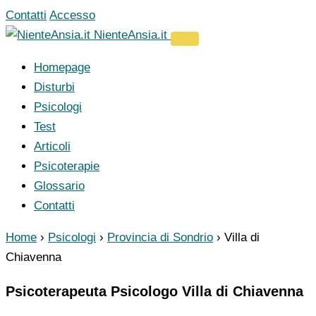
Vai
Contatti
Accesso
al
NienteAnsia.it
contenuto
Homepage
Disturbi
Psicologi
Test
Articoli
Psicoterapie
Glossario
Contatti
Home
›
Psicologi
›
Provincia di Sondrio
›
Villa di
Chiavenna
Psicoterapeuta Psicologo Villa di Chiavenna