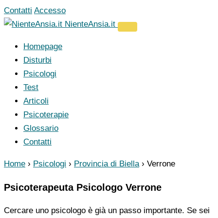
Vai
Contatti
Accesso
al
NienteAnsia.it
contenuto
Homepage
Disturbi
Psicologi
Test
Articoli
Psicoterapie
Glossario
Contatti
Home
›
Psicologi
›
Provincia di Biella
›
Verrone
Psicoterapeuta Psicologo Verrone
Cercare uno psicologo è già un passo importante. Se sei