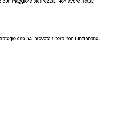
ere con maggiore sicurezza. Non avere fretta:
trategie che hai provato finora non funzionano.