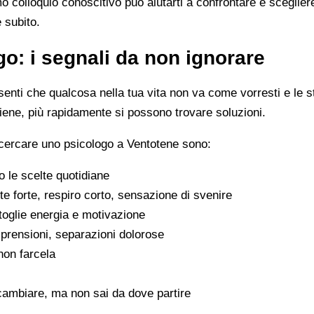
imo colloquio conoscitivo può aiutarti a confrontare e scegli
e subito.
o: i segnali da non ignorare
enti che qualcosa nella tua vita non va come vorresti e le s
viene, più rapidamente si possono trovare soluzioni.
 cercare uno psicologo a Ventotene sono:
 le scelte quotidiane
e forte, respiro corto, sensazione di svenire
 toglie energia e motivazione
omprensioni, separazioni dolorose
 non farcela
cambiare, ma non sai da dove partire