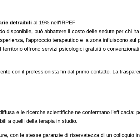
rie detraibili
al 19% nell'IRPEF
do disponibile, può abbattere il costo delle sedute per chi h
l'esperienza, l'approccio terapeutico e la zona influiscono sul
 territorio offrono servizi psicologici gratuiti o convenzion
gomento con il professionista fin dal primo contatto. La trasp
ffusa e le ricerche scientifiche ne confermano l'efficacia: p
ili a quelli della terapia in studio.
re, con le stesse garanzie di riservatezza di un colloquio i