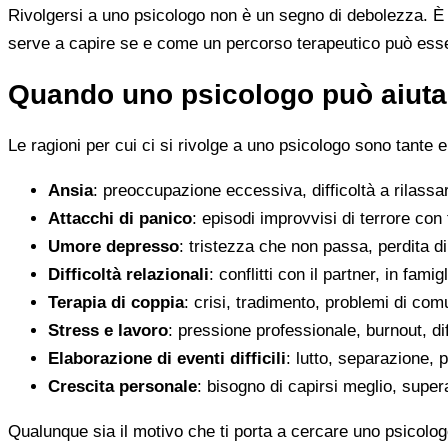
Rivolgersi a uno psicologo non è un segno di debolezza. È u
serve a capire se e come un percorso terapeutico può esser
Quando uno psicologo può aiutar
Le ragioni per cui ci si rivolge a uno psicologo sono tante e
Ansia
: preoccupazione eccessiva, difficoltà a rilassa
Attacchi di panico
: episodi improvvisi di terrore con 
Umore depresso
: tristezza che non passa, perdita 
Difficoltà relazionali
: conflitti con il partner, in fami
Terapia di coppia
: crisi, tradimento, problemi di co
Stress e lavoro
: pressione professionale, burnout, diff
Elaborazione di eventi difficili
: lutto, separazione, p
Crescita personale
: bisogno di capirsi meglio, super
Qualunque sia il motivo che ti porta a cercare uno psicolog