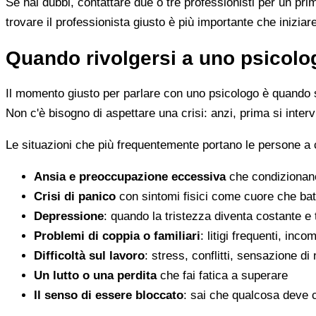
Se hai dubbi, contattare due o tre professionisti per un pr
trovare il professionista giusto è più importante che iniziar
Quando rivolgersi a uno psicolog
Il momento giusto per parlare con uno psicologo è quando s
Non c'è bisogno di aspettare una crisi: anzi, prima si inter
Le situazioni che più frequentemente portano le persone a
Ansia e preoccupazione eccessiva
che condizionano
Crisi di panico
con sintomi fisici come cuore che batt
Depressione
: quando la tristezza diventa costante e
Problemi di coppia o familiari
: litigi frequenti, inc
Difficoltà sul lavoro
: stress, conflitti, sensazione di
Un lutto o una perdita
che fai fatica a superare
Il senso di essere bloccato
: sai che qualcosa deve 