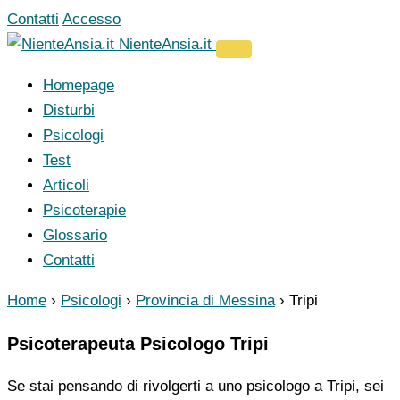
Vai
Contatti
Accesso
al
NienteAnsia.it
contenuto
Homepage
Disturbi
Psicologi
Test
Articoli
Psicoterapie
Glossario
Contatti
Home
›
Psicologi
›
Provincia di Messina
›
Tripi
Psicoterapeuta Psicologo Tripi
Se stai pensando di rivolgerti a uno psicologo a Tripi, sei