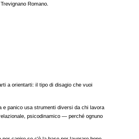
o a Trevignano Romano.
 a orientarti: il tipo di disagio che vuoi
a e panico usa strumenti diversi da chi lavora
o-relazionale, psicodinamico — perché ognuno
re per capire se c'è la base per lavorare bene