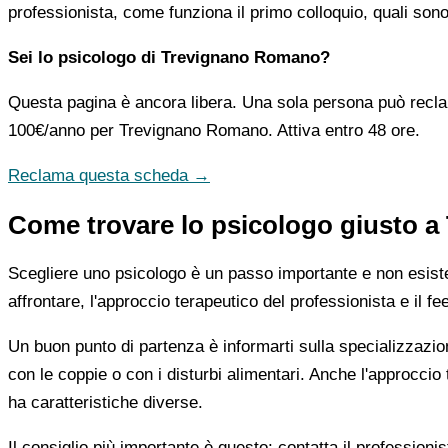
professionista, come funziona il primo colloquio, quali son
Sei lo psicologo di Trevignano Romano?
Questa pagina è ancora libera. Una sola persona può recla
100€/anno
per Trevignano Romano. Attiva entro 48 ore.
Reclama questa scheda →
Come trovare lo psicologo giusto 
Scegliere uno psicologo è un passo importante e non esiste u
affrontare, l'approccio terapeutico del professionista e il f
Un buon punto di partenza è informarti sulla specializzazio
con le coppie o con i disturbi alimentari. Anche l'approc
ha caratteristiche diverse.
Il consiglio più importante è questo: contatta il profession