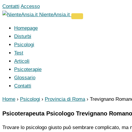
Vai
Contatti
Accesso
al
NienteAnsia.it
contenuto
Homepage
Disturbi
Psicologi
Test
Articoli
Psicoterapie
Glossario
Contatti
Home
›
Psicologi
›
Provincia di Roma
›
Trevignano Roman
Psicoterapeuta Psicologo Trevignano Roman
Trovare lo psicologo giusto può sembrare complicato, ma no