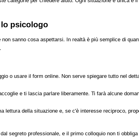
e categorie per chiedere aiuto. Ogni situazione è unica e il
 lo psicologo
 non sanno cosa aspettarsi. In realtà è più semplice di quanto
.
gio o usare il form online. Non serve spiegare tutto nel det
accoglie e ti lascia parlare liberamente. Ti farà alcune doman
rima lettura della situazione e, se c'è interesse reciproco, p
dal segreto professionale, e il primo colloquio non ti obbliga