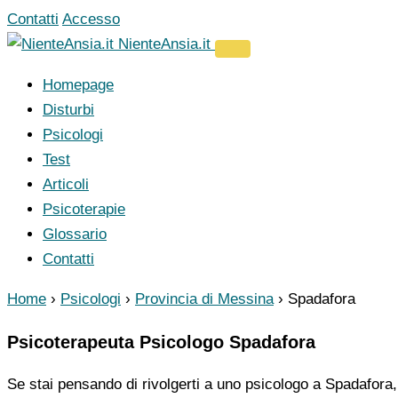
Vai
Contatti
Accesso
al
NienteAnsia.it
contenuto
Homepage
Disturbi
Psicologi
Test
Articoli
Psicoterapie
Glossario
Contatti
Home
›
Psicologi
›
Provincia di Messina
›
Spadafora
Psicoterapeuta Psicologo Spadafora
Se stai pensando di rivolgerti a uno psicologo a Spadafora, 