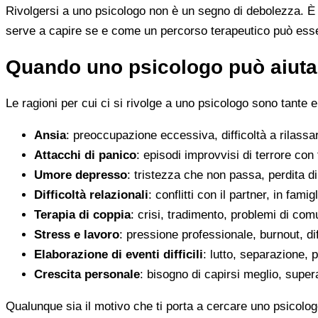
Rivolgersi a uno psicologo non è un segno di debolezza. È u
serve a capire se e come un percorso terapeutico può esser
Quando uno psicologo può aiutar
Le ragioni per cui ci si rivolge a uno psicologo sono tante e
Ansia
: preoccupazione eccessiva, difficoltà a rilassa
Attacchi di panico
: episodi improvvisi di terrore con 
Umore depresso
: tristezza che non passa, perdita 
Difficoltà relazionali
: conflitti con il partner, in fami
Terapia di coppia
: crisi, tradimento, problemi di co
Stress e lavoro
: pressione professionale, burnout, diff
Elaborazione di eventi difficili
: lutto, separazione, p
Crescita personale
: bisogno di capirsi meglio, super
Qualunque sia il motivo che ti porta a cercare uno psicolog