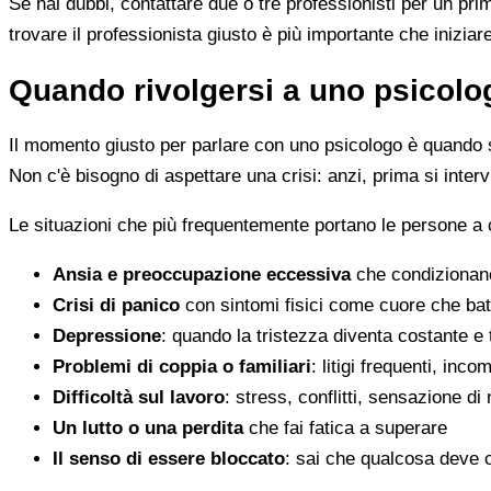
Se hai dubbi, contattare due o tre professionisti per un pr
trovare il professionista giusto è più importante che iniziar
Quando rivolgersi a uno psicolog
Il momento giusto per parlare con uno psicologo è quando s
Non c'è bisogno di aspettare una crisi: anzi, prima si inter
Le situazioni che più frequentemente portano le persone a
Ansia e preoccupazione eccessiva
che condizionano
Crisi di panico
con sintomi fisici come cuore che batt
Depressione
: quando la tristezza diventa costante e
Problemi di coppia o familiari
: litigi frequenti, inc
Difficoltà sul lavoro
: stress, conflitti, sensazione di
Un lutto o una perdita
che fai fatica a superare
Il senso di essere bloccato
: sai che qualcosa deve 