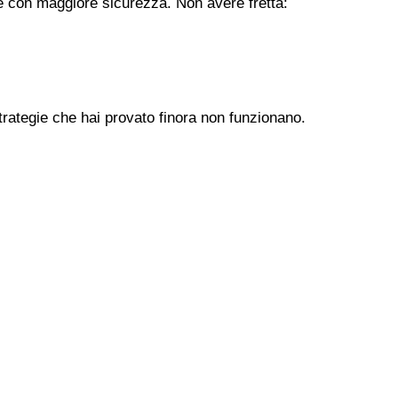
ere con maggiore sicurezza. Non avere fretta:
trategie che hai provato finora non funzionano.