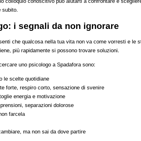
imo colloquio conoscitivo può aiutarti a confrontare e scegli
e subito.
o: i segnali da non ignorare
enti che qualcosa nella tua vita non va come vorresti e le s
viene, più rapidamente si possono trovare soluzioni.
 cercare uno psicologo a Spadafora sono:
 le scelte quotidiane
e forte, respiro corto, sensazione di svenire
 toglie energia e motivazione
omprensioni, separazioni dolorose
 non farcela
cambiare, ma non sai da dove partire