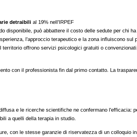
rie detraibili
al 19% nell'IRPEF
do disponibile, può abbattere il costo delle sedute per chi h
l'esperienza, l'approccio terapeutico e la zona influiscono sul
 territorio offrono servizi psicologici gratuiti o convenzion
gomento con il professionista fin dal primo contatto. La trasp
ffusa e le ricerche scientifiche ne confermano l'efficacia: p
ili a quelli della terapia in studio.
re, con le stesse garanzie di riservatezza di un colloquio i