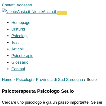
Vai
Contatti
Accesso
al
NienteAnsia.it
contenuto
Homepage
Disturbi
Psicologi
Test
Articoli
Psicoterapie
Glossario
Contatti
Home
›
Psicologi
›
Provincia di Sud Sardegna
›
Seulo
Psicoterapeuta Psicologo Seulo
Cercare uno psicologo è già un passo importante. Se sei