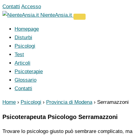
Vai
Contatti
Accesso
al
NienteAnsia.it
contenuto
Homepage
Disturbi
Psicologi
Test
Articoli
Psicoterapie
Glossario
Contatti
Home
›
Psicologi
›
Provincia di Modena
›
Serramazzoni
Psicoterapeuta Psicologo Serramazzoni
Trovare lo psicologo giusto può sembrare complicato, ma