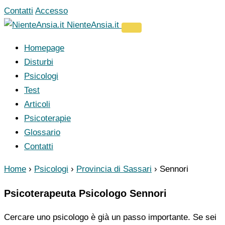
Vai
Contatti
Accesso
al
NienteAnsia.it
contenuto
Homepage
Disturbi
Psicologi
Test
Articoli
Psicoterapie
Glossario
Contatti
Home
›
Psicologi
›
Provincia di Sassari
›
Sennori
Psicoterapeuta Psicologo Sennori
Cercare uno psicologo è già un passo importante. Se sei