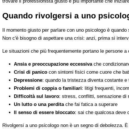
trovare il professionista giusto è più importante che iniziar
Quando rivolgersi a uno psicolog
Il momento giusto per parlare con uno psicologo è quando s
Non c'è bisogno di aspettare una crisi: anzi, prima si inter
Le situazioni che più frequentemente portano le persone a
Ansia e preoccupazione eccessiva
che condizionano
Crisi di panico
con sintomi fisici come cuore che batt
Depressione
: quando la tristezza diventa costante e
Problemi di coppia o familiari
: litigi frequenti, inc
Difficoltà sul lavoro
: stress, conflitti, sensazione di
Un lutto o una perdita
che fai fatica a superare
Il senso di essere bloccato
: sai che qualcosa deve 
Rivolgersi a uno psicologo non è un segno di debolezza. È u