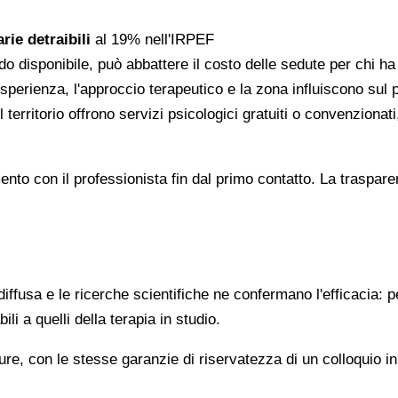
rie detraibili
al 19% nell'IRPEF
do disponibile, può abbattere il costo delle sedute per chi h
l'esperienza, l'approccio terapeutico e la zona influiscono sul
 territorio offrono servizi psicologici gratuiti o convenzion
gomento con il professionista fin dal primo contatto. La trasp
ffusa e le ricerche scientifiche ne confermano l'efficacia: p
ili a quelli della terapia in studio.
re, con le stesse garanzie di riservatezza di un colloquio i