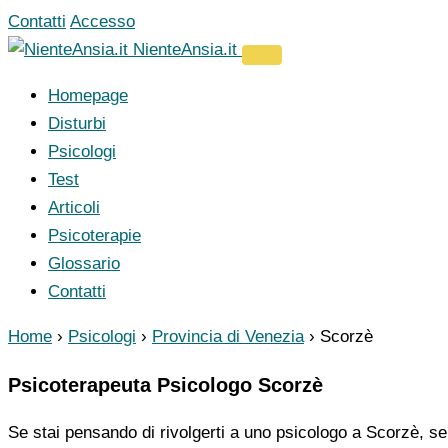
Vai
Contatti
Accesso
al
NienteAnsia.it
contenuto
Homepage
Disturbi
Psicologi
Test
Articoli
Psicoterapie
Glossario
Contatti
Home
›
Psicologi
›
Provincia di Venezia
›
Scorzè
Psicoterapeuta Psicologo Scorzè
Se stai pensando di rivolgerti a uno psicologo a Scorzè, se